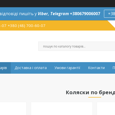
відповіді пишіть у
Viber,
Telegram
+380679006007
+38
0-07
+380 (48) 700-60-07
арів
Доставка і оплата
Умови гарантії
Контакти
П
Коляски по брен