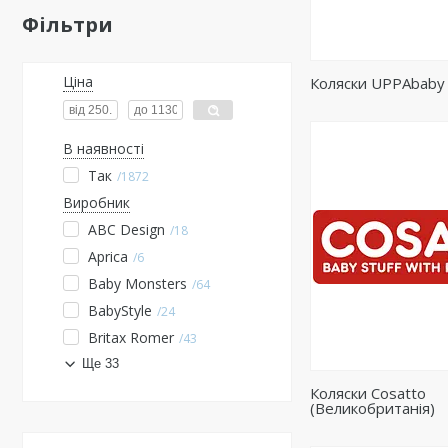
Фільтри
Ціна
Коляски UPPAbaby
В наявності
Так
1872
Виробник
ABC Design
18
Aprica
6
Baby Monsters
64
BabyStyle
24
Britax Romer
43
Ще 33
Коляски Cosatto
(Великобританія)