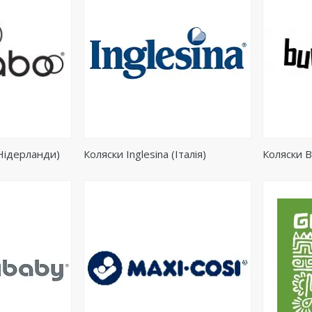
Нідерланди)
Коляски Inglesina (Італія)
Коляски B