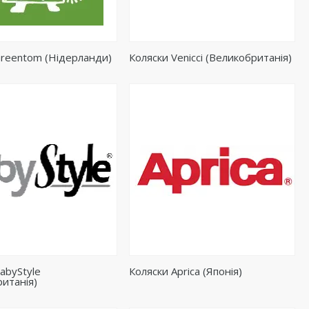
Greentom (Нідерланди)
Коляски Venicci (Великобританія)
abyStyle
Коляски Aprica (Японія)
итанія)