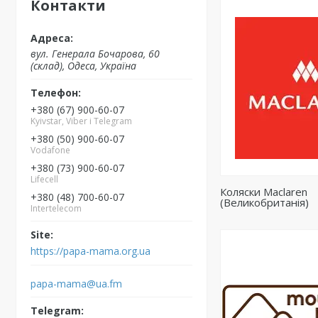
Контакти
вул. Генерала Бочарова, 60
(склад), Одеса, Україна
+380 (67) 900-60-07
Kyivstar, Viber i Telegram
+380 (50) 900-60-07
Vodafone
+380 (73) 900-60-07
Lifecell
Коляски Maclaren
+380 (48) 700-60-07
(Великобританія)
Intertelecom
https://papa-mama.org.ua
papa-mama@ua.fm