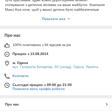
бути щасливим, адже кожен дорогоцінний момент
спілкування з дитиною впливає на ваше майбутнє. Компанія
Максі Козі хоче, щоб у вашої дитини було найбезпечніше
автокрісло, яке за секунду замикається на місці, візок для
Показати все
прогулянок і далеких подорожей з маленькою дитиною. З
думками про бажання батьків, комфорт і безпеку дитини,
працівники компанії постійно модернізують нові моделі, адже
вони створені для вирішення важливий сімейних завдань.
Про нас
Які коляски виробляє Maxi-Cosi
100% позитивних з 94 відгуків за рік
Компанія виробляє дитячі коляски від народження:
коляски 2 в 1 для новонароджених дітей (
Maxi-Cosi
Працює з 13.08.2014
Plaza Plus
,
Leona 2
);
м. Одеса
коляски прогулянкові (Maxi-Cosi Leona 2,
Soho
,
вул. Генерала Бочарова, 60 (склад), Одеса, Україна
Oxford);
Контакти
коляски з автокріслом 3 в 1 (Maxi-Cosi Zelia S Trio)
Коляски Maxi-Cosi відрізняються від інших
Сьогодні працює з 09:00 до 21:00
Показати весь графік роботи
Серед представлених моделей ви легко оберете оптимальну
коляску для вашої дитини. Полегшені, маневрені та міцні
коляски трансформуються за бажанням родини.
Про нас
Чим відрізняються дитячі коляски Maxi-Cosi: