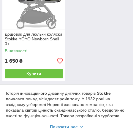
Дощовик для люльки коляски
Stokke YOYO Newborn Shell
0+
В наявності
1 650
₴
Купити
Історія інноваційного дизайну дитячих товарів
Stokke
почалася понад вісімдесят років тому. У 1932 році на
західному узбережжі Норвегії засновано компанію, яка
показала світові цінність скандинавського стилю, бездоганної
якості та функціональності. Товари розроблені з турботою
про здоров'я дітей і чистоту природи. Унікальні конструкції
Показати все
меблів і колясок невимушено привчають малюків до
самостійності, тренують координацію, посилюють емоційний