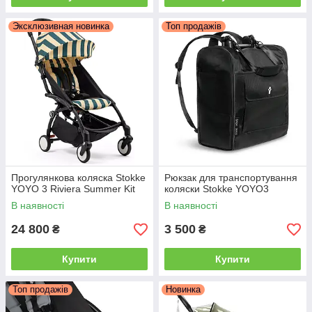
Эксклюзивная новинка
Топ продажів
Прогулянкова коляска Stokke
Рюкзак для транспортування
YOYO 3 Riviera Summer Kit
коляски Stokke YOYO3
В наявності
В наявності
24 800
3 500
₴
₴
Купити
Купити
Топ продажів
Новинка