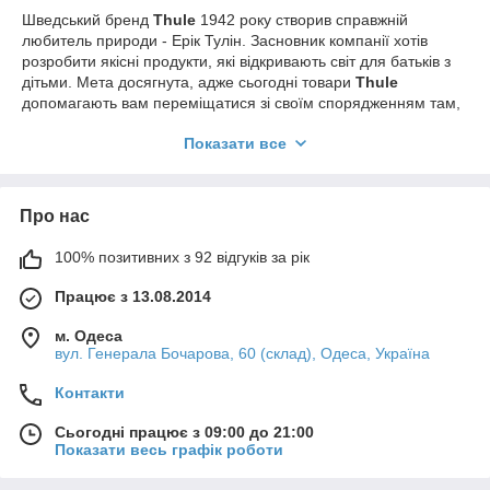
Шведський бренд
Thule
1942 року створив справжній
любитель природи - Ерік Тулін. Засновник компанії хотів
розробити якісні продукти, які відкривають світ для батьків з
дітьми. Мета досягнута, адже сьогодні товари
Thule
допомагають вам переміщатися зі своїм спорядженням там,
де природні ландшафти складні та прекрасні. Візочки,
Показати все
велосипедні причепи, кріплення для велосипедних і лижних
поїздок, проходять тестування відповідно до суворих
міжнародних стандартів у Thule Test Center. Засоби для
безперешкодного пересування тестуються на вплив спеки та
Про нас
холоду, водостійкість, проводяться краш-тести. Програма
випробувань охоплює 25 стандартів, тому що для виробника
100% позитивних з 92 відгуків за рік
найважливіше - ваша безпека і задоволення від подорожі.
Активний спосіб життя - один з основних принципів компанії,
Працює з 13.08.2014
його дотримуються працівники, надихаючи спортивними
досягненнями оточуючих.
Thule
хоче зробити світ кращим,
м. Одеса
надаючи вам необмежені можливості для реалізації мрій.
вул. Генерала Бочарова, 60 (склад), Одеса, Україна
Які коляски виробляє Thule
Контакти
Компанія виробляє дитячі коляски від народження:
Сьогодні працює з 09:00 до 21:00
коляски 2 в 1 для новонароджених дітей (Thule
Показати весь графік роботи
Shine, Urban Glide 2, Urban Glide 3,
Urban Glide 4
);