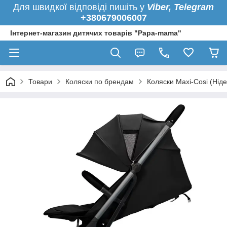
Для швидкої
відповіді пишіть у
Viber,
Telegram
+380679006007
Інтернет-магазин дитячих товарів "Papa-mama"
Товари
Коляски по брендам
Коляски Maxi-Cosi (Нід