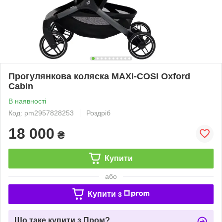
Прогулянкова коляска MAXI-COSI Oxford
Cabin
В наявності
Код: pm2957828253
Роздріб
18 000
₴
Купити
або
Купити з
Що таке купити з Пром?