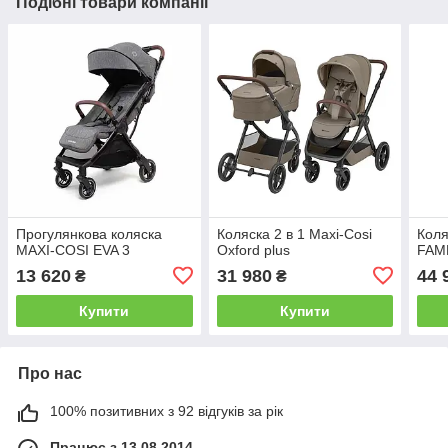
Подібні товари компанії
Прогулянкова коляска
Коляска 2 в 1 Maxi-Cosi
Коля
MAXI-COSI EVA 3
Oxford plus
FAM
13 620
31 980
44 
₴
₴
Купити
Купити
Про нас
100% позитивних з 92 відгуків за рік
Працює з 13.08.2014