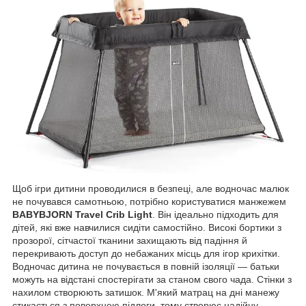
Щоб ігри дитини проводилися в безпеці, але водночас малюк
не почувався самотньою, потрібно користуватися манжежем
BABYBJORN Travel Crib Light
. Він ідеально підходить для
дітей, які вже навчилися сидіти самостійно. Високі бортики з
прозорої, сітчастої тканини захищають від падіння й
перекривають доступ до небажаних місць для ігор крихітки.
Водночас дитина не почувається в повній ізоляції — батьки
можуть на відстані спостерігати за станом свого чада. Стінки з
нахилом створюють затишок. М'який матрац на дні манежу
стикається з поверхнею підлоги, тому створює надійну