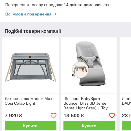
Повернення товару впродовж 14 днів за домовленістю
Всі умови повернення
Подібні товари компанії
Дитяче ліжко-манеж Maxi-
Шезлонг BabyBjorn
Ліже
Cosi Calao Light
Bouncer Bliss 3D Jerse
BAB
(rama Light Grey) + Toy
Soft Friends
7 920
13 500
23 
₴
₴
Купити
Купити