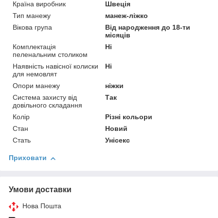
Країна виробник
Швеція
Тип манежу
манеж-ліжко
Вікова група
Від народження до 18-ти
місяців
Комплектація
Ні
пеленальним столиком
Наявність навісної колиски
Ні
для немовлят
Опори манежу
ніжки
Система захисту від
Так
довільного складання
Колір
Різні кольори
Стан
Новий
Стать
Унісекс
Приховати
Умови доставки
Нова Пошта