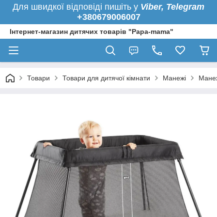
Для швидкої
відповіді пишіть у
Viber,
Telegram
+380679006007
Інтернет-магазин дитячих товарів "Papa-mama"
Товари
Товари для дитячої кімнати
Манежі
Манеж