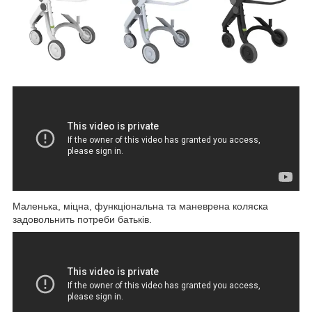
Маленька, міцна, функціональна та маневрена коляска
задовольнить потреби батьків.