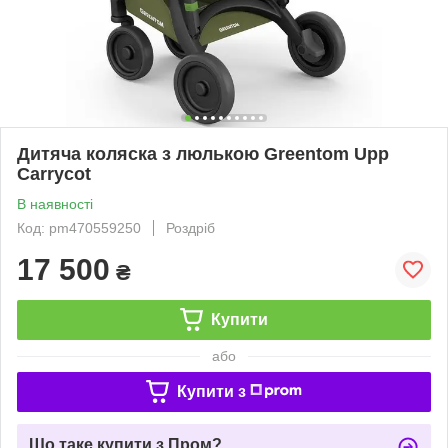
Дитяча коляска з люлькою Greentom Upp
Carrycot
В наявності
Код: pm470559250
Роздріб
17 500
₴
Купити
або
Купити з
Що таке купити з Пром?