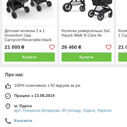
Детская коляска 2 в 1
Коляска універсальна 2в1
Коля
Greentom Upp
Hauck Walk N Care Air
1 Ca
Carrycot+Reversible black
21 000
26 460
21 
₴
₴
Купити
Купити
Про нас
100% позитивних з 92 відгуків за рік
Працює з 13.08.2014
м. Одеса
вул. Генерала Бочарова, 60 (склад), Одеса, Україна
Контакти