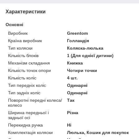
Характеристики
Основні
Виробник
Greentom
Країна виробник
Голландія
Тип коляски
Коляска-люлька
Кількість блоків
1 (Для однієї дитини)
Механізм складання
Книжка
Кількість точок опори
Чотири точки
Кількість коліс
4 шт.
Тип передніх коліс
Одинарні
Тип задніх коліс
Одинарні
Поворотні передні колеса/
Так
колесо
Ширина передньої і
Різна
задньої осі
Перекидна ручка
Ні
Комплектація коляски
Люлька, Кошик для покупок