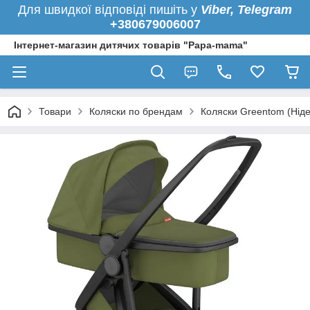
Для швидкої
відповіді пишіть у
Viber,
Telegram
+380679006007
Інтернет-магазин дитячих товарів "Papa-mama"
Товари
Коляски по брендам
Коляски Greentom (Нід