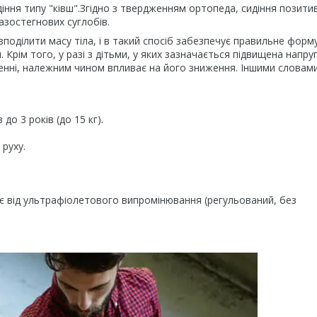
ння типу "ківш".
Згідно з твердженням ортопеда, сидіння позити
азостегнових суглобів.
поділити масу тіла, і в такий спосіб забезпечує правильне форм
Крім того, у разі з дітьми, у яких зазначається підвищена напру
оженні, належним чином впливає на його зниження. Іншими словами
до 3 років (до 15 кг).
 руху.
є від ультрафіолетового випромінювання (регульований, без