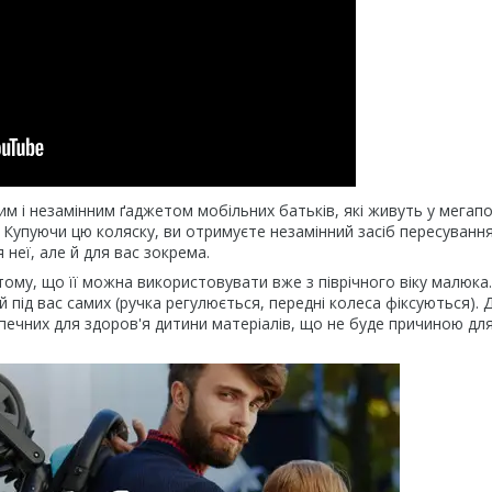
м і незамінним ґаджетом мобільних батьків, які живуть у мегапол
Купуючи цю коляску, ви отримуєте незамінний засіб пересуванн
 неї, але й для вас зокрема.
ому, що її можна використовувати вже з піврічного віку малюка.
під вас самих (ручка регулюється, передні колеса фіксуються). 
ечних для здоров'я дитини матеріалів, що не буде причиною дл