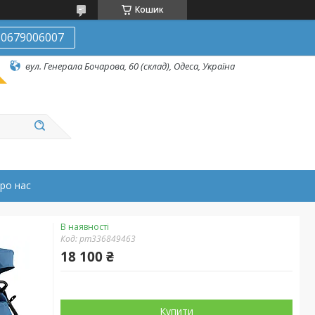
Кошик
0679006007
вул. Генерала Бочарова, 60 (склад), Одеса, Україна
ро нас
В наявності
Код:
pm336849463
18 100 ₴
Купити