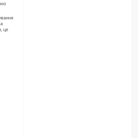
вно
ування
га
, це