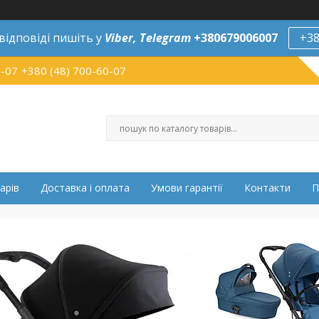
відповіді пишіть у
Viber,
Telegram
+380679006007
+38
0-07
+380 (48) 700-60-07
арів
Доставка і оплата
Умови гарантії
Контакти
П