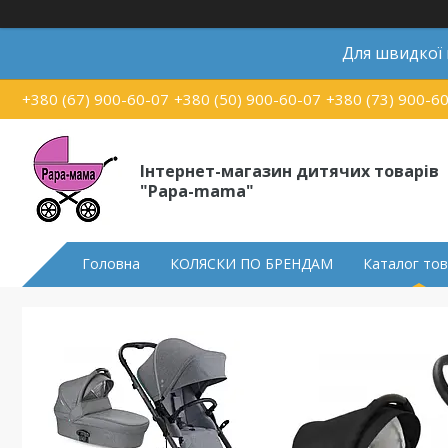
Для швидкої
+380 (67) 900-60-07
+380 (50) 900-60-07
+380 (73) 900-6
Інтернет-магазин дитячих товарів
"Papa-mama"
Головна
КОЛЯСКИ ПО БРЕНДАМ
Каталог тов