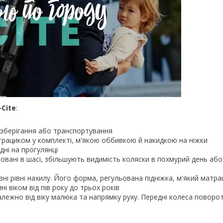
-Cite
:
 зберігання або транспортування
ациком у комплекті, м'якою оббивкою й накидкою на ніжки
дні на прогулянці
товані в шасі, збільшують видимість коляски в похмурий день або
і рівні нахилу. Його форма, регульована підніжка, м'який матрац
 віком від пів року до трьох років
ежно від віку малюка та напрямку руху. Передні колеса поворот