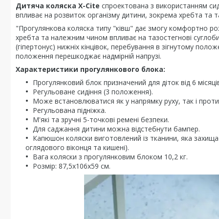
Дитяча коляска X-Cite
спроектована з використанням сиді
впливає на розвиток організму дитини, зокрема хребта та т
"Прогулянкова коляска типу "ківш" дає змогу комфортно роз
хребта та належним чином впливає на тазостегнові суглоби. 
(гіпертонус) нижніх кінцівок, перебування в зігнутому пол
положення перешкоджає надмірній напрузі.
Характеристики прогулянкового блока:
Прогулянковий блок призначений для діток від 6 місяців 
Регульоване сидіння (3 положення).
Може встановлюватися як у напрямку руху, так і проти
Регульована підніжка.
М'які та зручні 5-точкові ремені безпеки.
Для саджання дитини можна відстебнути бампер.
Капюшон коляски виготовлений із тканини, яка захища
оглядового віконця та кишені).
Вага коляски з прогулянковим блоком 10,2 кг.
Розмір: 87,5x106x59 см.