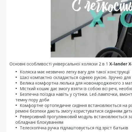
Основні особливості універсальної коляски 2 в 1
X-lander X
Коляска має незвично легку вагу для такої конструкції
Шасі компактно складається однією рукою. Зручно для
Велика комфортна люлька для новонародженого з матр
Місткий кошик дає змогу взяти із собою всі речі, необхі
Безпечна поїздка навіть у сутінки. Led-лампочки, вмон
темну пору доби
Комфортне ортопедичне сидіння встановлюється на різн
ремені безпеки дають змогу користуватися сидінням дитині
Реверсивний прогулянковий модуль встановлюється зал
обладнані блокуванням
Телескопічна ручка підлаштовується під зріст батьків