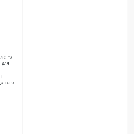
ісі та
я для
 І
До того
я