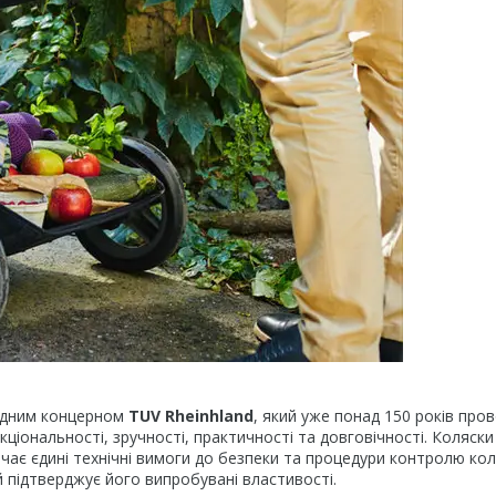
одним концерном
TUV Rheinhland
, який уже понад 150 років про
кціональності, зручності, практичності та довговічності. Коляски
ачає єдині технічні вимоги до безпеки та процедури контролю кол
й підтверджує його випробувані властивості.