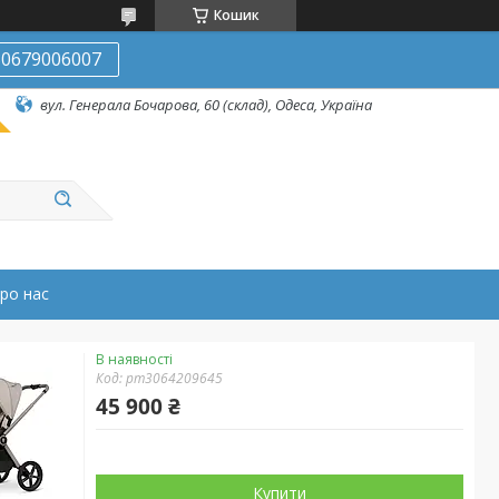
Кошик
0679006007
вул. Генерала Бочарова, 60 (склад), Одеса, Україна
ро нас
В наявності
Код:
pm3064209645
45 900 ₴
Купити