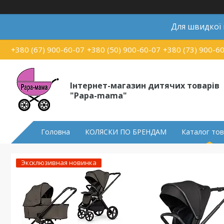
Для швидкої
+380 (67) 900-60-07
+380 (50) 900-60-07
+380 (73) 900-6
Інтернет-магазин дитячих товарів
"Papa-mama"
Головна
КОЛЯСКИ ПО БРЕНДАМ
Каталог тов
Эксклюзивная новинка