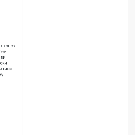
в трьох
аючи
 ви
пеки
итини.
ну