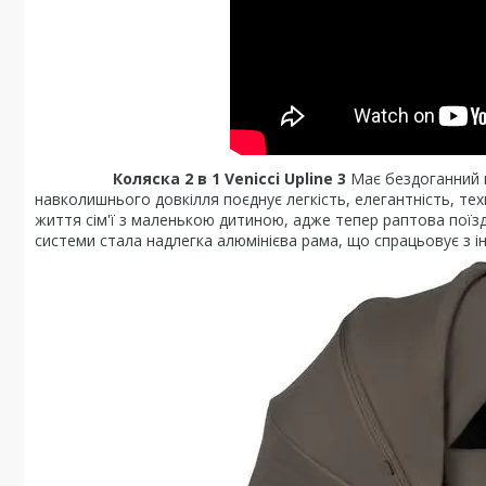
Коляска 2 в 1 Venicci Upline 3
Має бездоганний в
навколишнього довкілля поєднує легкість, елегантність, те
життя сім'ї з маленькою дитиною, адже тепер раптова поїз
системи стала надлегка алюмінієва рама, що спрацьовує з 