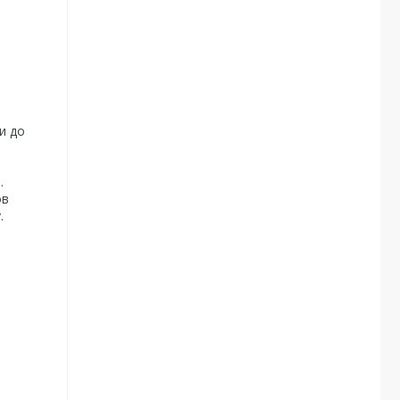
и до
.
ов
.