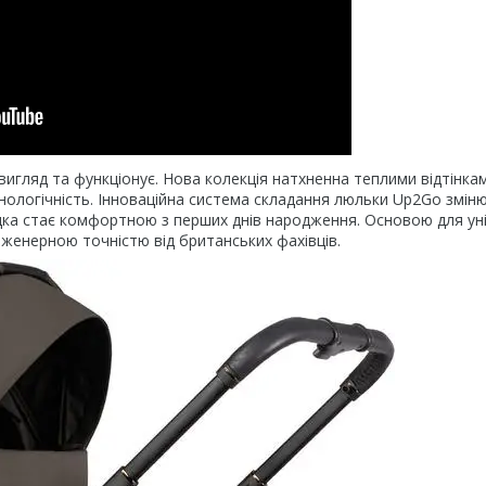
игляд та функціонує. Нова колекція натхненна теплими відтінка
хнологічність. Інноваційна система складання люльки Up2Go змін
дка стає комфортною з перших днів народження. Основою для ун
інженерною точністю від британських фахівців.