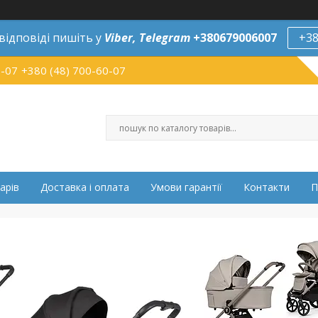
відповіді пишіть у
Viber,
Telegram
+380679006007
+38
0-07
+380 (48) 700-60-07
арів
Доставка і оплата
Умови гарантії
Контакти
П