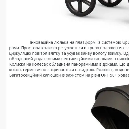
Інноваційна люлька на платформі із системою Up2Go ск
рами. Простора колиска регулюється в трьох положеннях за
циркуляцію повітря влітку та усуває зайву вологу взимку.
обладнаний додатковими вентиляційними каналами в нижній 
Колиска на колесах обладнана панорамними відсіками, що д
кокон, герметично закривається накидкою. Розкішні, водоне
Багатосекційний капюшон із захистом на рівні UPF 50+ хова