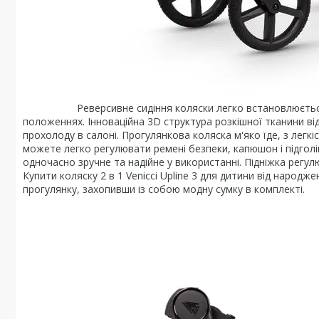
Реверсивне сидіння коляски легко встановлюється в о
положеннях. Інноваційна 3D структура розкішної тканини від
прохолоду в салоні. Прогулянкова коляска м'яко їде, з легк
можете легко регулювати ремені безпеки, капюшон і підгол
одночасно зручне та надійне у використанні. Підніжка регу
Купити коляску 2 в 1 Venicci Upline 3 для дитини від народ
прогулянку, захопивши із собою модну сумку в комплекті.