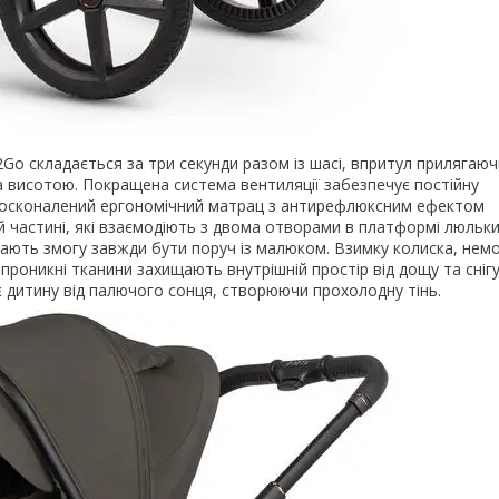
ладається за три секунди разом із шасі, впритул прилягаюч
 висотою. Покращена система вентиляції забезпечує постійну
 Вдосконалений ергономічний матрац з антирефлюксним ефектом
частині, які взаємодіють з двома отворами в платформі люльки
ають змогу завжди бути поруч із малюком. Взимку колиска, нем
проникні тканини захищають внутрішній простір від дощу та снігу
є дитину від палючого сонця, створюючи прохолодну тінь.