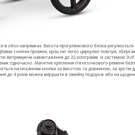
бох напрямках. Висота прогулянкового блока регулюється 
биває сонячні промені, крізь неї легко циркулює повітря, зберіг
істю витримуючи навантаження до 22 кілограмів. Із системою 3UP
івник одночасно. Магнітне кріплення п'ятиточкового ременя без
люється натисканням кнопки за висотою та довжиною, за зрістм д
ження до 4 років можна вирушати в сімейну подорож або на щоден