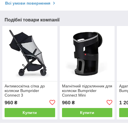
Всі умови повернення
Подібні товари компанії
Антимоскітна сітка до
Магнітний підсклянник для
Адап
коляски Bumprider
коляски Bumprider
Bump
Connect 3
Connect Mini
960
960
1 2
₴
₴
Купити
Купити