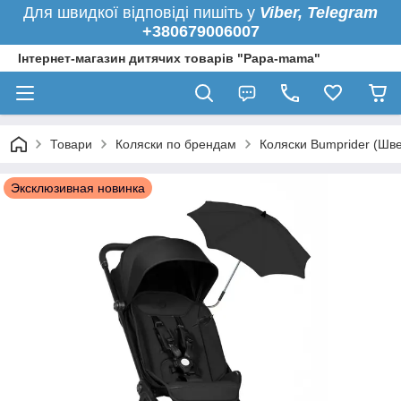
Для швидкої
відповіді пишіть у
Viber,
Telegram
+380679006007
Інтернет-магазин дитячих товарів "Papa-mama"
Товари
Коляски по брендам
Коляски Bumprider (Шве
Эксклюзивная новинка