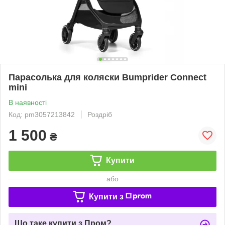
Парасолька для коляски Bumprider Connect
mini
В наявності
Код: pm3057213842
Роздріб
1 500
₴
Купити
або
Купити з
Що таке купити з Пром?