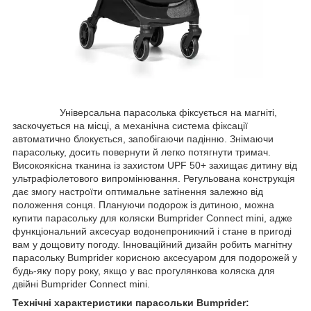
Універсальна парасолька фіксується на магніті,
заскочується на місці, а механічна система фіксації
автоматично блокується, запобігаючи падінню. Знімаючи
парасольку, досить повернути й легко потягнути тримач.
Високоякісна тканина із захистом UPF 50+ захищає дитину від
ультрафіолетового випромінювання. Регульована конструкція
дає змогу настроїти оптимальне затінення залежно від
положення сонця. Плануючи подорож із дитиною, можна
купити парасольку для коляски Bumprider Connect mini, адже
функціональний аксесуар водонепроникний і стане в пригоді
вам у дощовиту погоду. Інноваційний дизайн робить магнітну
парасольку Bumprider корисною аксесуаром для подорожей у
будь-яку пору року, якщо у вас прогулянкова коляска для
двійні Bumprider Connect mini.
Технічні характеристики парасольки Bumprider: