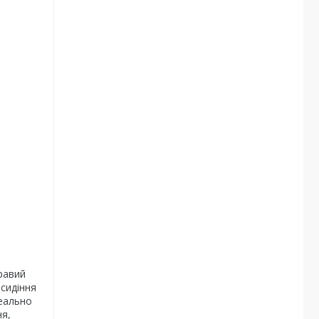
равий
 сидіння
деально
ня,