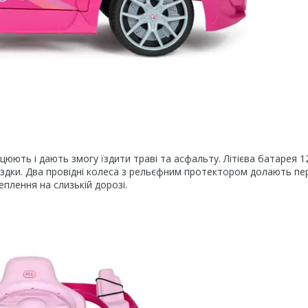
і дають змогу їздити траві та асфальту. Літієва батарея 1
їздки. Два провідні колеса з рельєфним протектором долають п
еплення на слизькій дорозі.