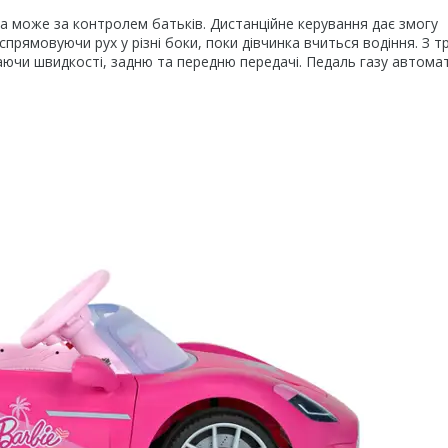
е за контролем батьків. Дистанційне керування дає змогу
прямовуючи рух у різні боки, поки дівчинка вчиться водіння. З т
аючи швидкості, задню та передню передачі. Педаль газу автома