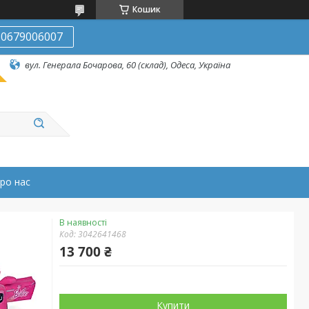
Кошик
0679006007
вул. Генерала Бочарова, 60 (склад), Одеса, Україна
ро нас
В наявності
Код:
3042641468
13 700 ₴
Купити