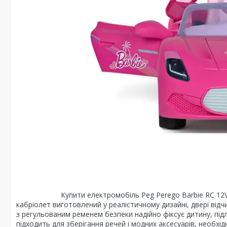
Купити електромобіль Peg Perego Barbie RC 12V для ди
кабріолет виготовлений у реалістичному дизайні, двері відч
з регульованим ременем безпеки надійно фіксує дитину, під
підходить для зберігання речей і модних аксесуарів, необхі