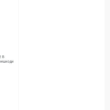
2 В
ерешкоди