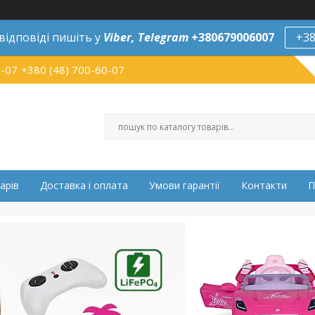
відповіді пишіть у
Viber,
Telegram
+380679006007
+38
0-07
+380 (48) 700-60-07
арів
Доставка і оплата
Умови гарантії
Контакти
П