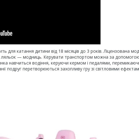
ить для катання дитини від 18 місяців до 3 років. Ліцензована мо
тих ляльок — модниць. Керувати транспортом можна за допомого
инка навчиться водіння, керуючи кермом і педалями, перемикаюч
анії подруг перетворюються захопливу гру зі світловими ефектам