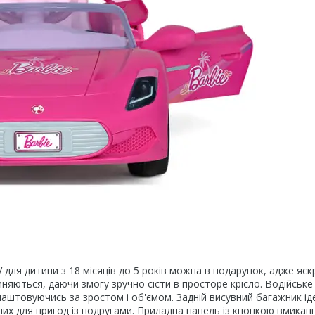
тини з 18 місяців до 5 років можна в подарунок, адже яск
иняються, даючи змогу зручно сісти в просторе крісло. Водійське
лаштовуючись за зростом і об'ємом. Задній висувний багажник і
дних для пригод із подругами. Приладна панель із кнопкою вмикан