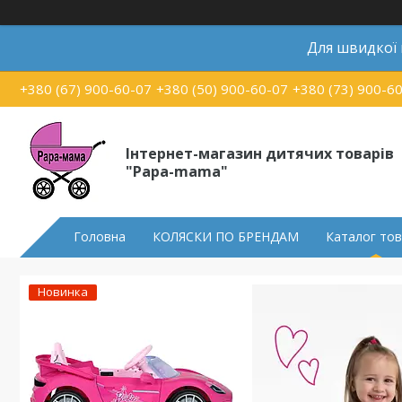
Для швидкої
+380 (67) 900-60-07
+380 (50) 900-60-07
+380 (73) 900-6
Інтернет-магазин дитячих товарів
"Papa-mama"
Головна
КОЛЯСКИ ПО БРЕНДАМ
Каталог тов
Новинка