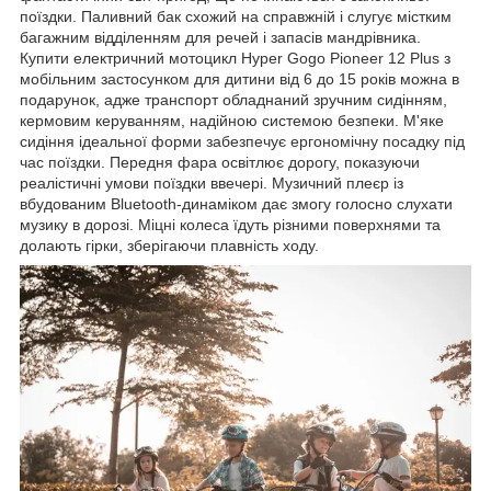
поїздки. Паливний бак схожий на справжній і слугує містким
багажним відділенням для речей і запасів мандрівника.
Купити електричний мотоцикл Hyper Gogo Pioneer 12 Plus з
мобільним застосунком для дитини від 6 до 15 років можна в
подарунок, адже транспорт обладнаний зручним сидінням,
кермовим керуванням, надійною системою безпеки. М'яке
сидіння ідеальної форми забезпечує ергономічну посадку під
час поїздки. Передня фара освітлює дорогу, показуючи
реалістичні умови поїздки ввечері. Музичний плеєр із
вбудованим Bluetooth-динаміком дає змогу голосно слухати
музику в дорозі. Міцні колеса їдуть різними поверхнями та
долають гірки, зберігаючи плавність ходу.