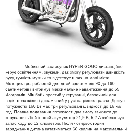
Мобільний застосунок HYPER GOGO дистанційно
керує освітленням, звуками, дає змогу регулювати швидкість
руху, гучність музики та відстежує шлях на мапі міста.
Мотоцикл розроблений для дітей зростом від 90 до 160
сантиметрів і витримує максимальне навантаження до 65
кілограмів. Мінібайк простий у керуванні, безпечний для
водія-початківця і динамічний у русі на різних трасах. Двигун
потужністю 160 Вт має три регульовані швидкості до 16 км/
год. Плавне подавання потужності дає змогу звикнути до
керування. Літій-іонний акумулятор 21,9 В, 5,2 А забезпечує
запас ходу до 12 кілометрів. Після чотирьох годин
заряджання дитина кататиметься 60 хвилин на максимальній