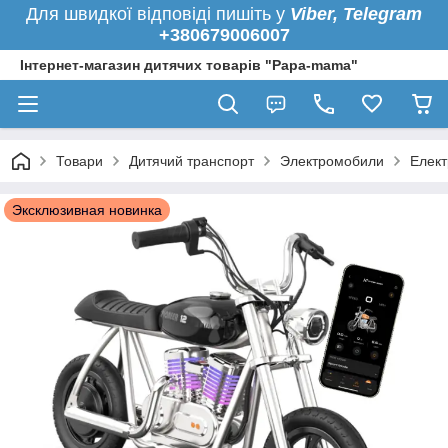
Для швидкої
відповіді пишіть у
Viber,
Telegram
+380679006007
Інтернет-магазин дитячих товарів "Papa-mama"
Товари
Дитячий транспорт
Электромобили
Елект
Эксклюзивная новинка