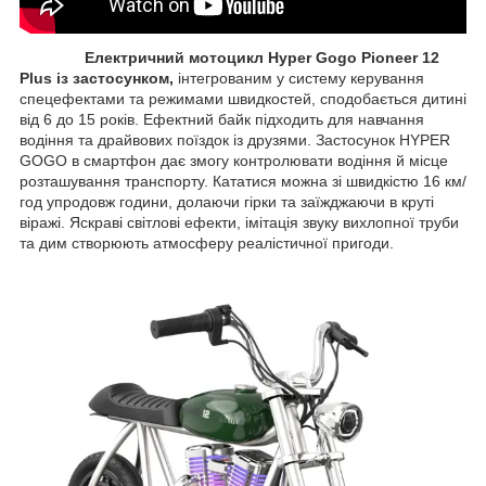
Електричний мотоцикл Hyper Gogo Pioneer 12
Plus із застосунком,
інтегрованим у систему керування
спецефектами та режимами швидкостей, сподобається дитині
від 6 до 15 років. Ефектний байк підходить для навчання
водіння та драйвових поїздок із друзями. Застосунок HYPER
GOGO в смартфон дає змогу контролювати водіння й місце
розташування транспорту. Кататися можна зі швидкістю 16 км/
год упродовж години, долаючи гірки та заїжджаючи в круті
віражі. Яскраві світлові ефекти, імітація звуку вихлопної труби
та дим створюють атмосферу реалістичної пригоди.