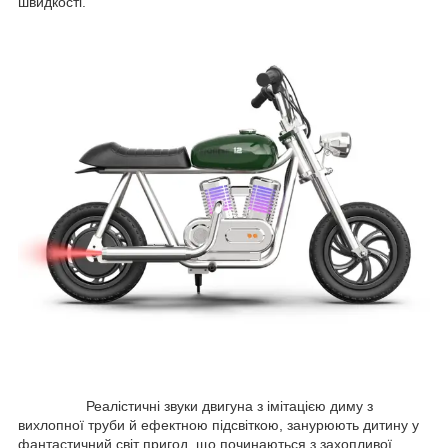
швидкості.
Реалістичні звуки двигуна з імітацією диму з
вихлопної труби й ефектною підсвіткою, занурюють дитину у
фантастичний світ пригод, що починаються з захопливої