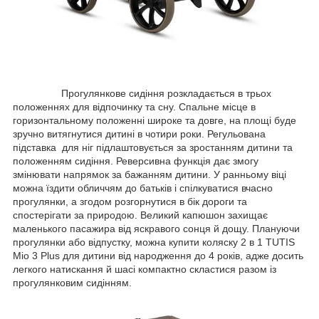
Прогулянкове сидіння розкладається в трьох
положеннях для відпочинку та сну. Спальне місце в
горизонтальному положенні широке та довге, на площі буде
зручно витягнутися дитині в чотири роки. Регульована
підставка для ніг підлаштовується за зростанням дитини та
положенням сидіння. Реверсивна функція дає змогу
змінювати напрямок за бажанням дитини. У ранньому віці
можна їздити обличчям до батьків і спілкуватися вчасно
прогулянки, а згодом розгорнутися в бік дороги та
спостерігати за природою. Великий капюшон захищає
маленького пасажира від яскравого сонця й дощу. Плануючи
прогулянки або відпустку, можна купити коляску 2 в 1 TUTIS
Mio 3 Plus для дитини від народження до 4 років, адже досить
легкого натискання й шасі компактно скластися разом із
прогулянковим сидінням.