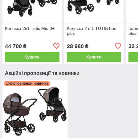
Коляска 2в1 Tutis Mio 3+
Коляска 2 в 1 TUTIS Leo
Коля
plus
plus
44 700
28 980
32 
₴
₴
Купити
Купити
Акційні пропозиції та новинки
Эксклюзивная новинка