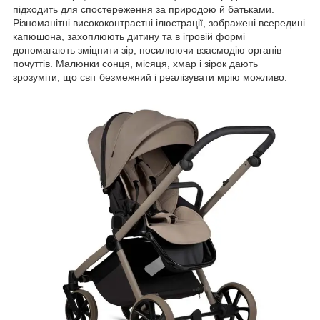
підходить для спостереження за природою й батьками.
Різноманітні висококонтрастні ілюстрації, зображені всередині
капюшона, захоплюють дитину та в ігровій формі
допомагають зміцнити зір, посилюючи взаємодію органів
почуттів. Малюнки сонця, місяця, хмар і зірок дають
зрозуміти, що світ безмежний і реалізувати мрію можливо.