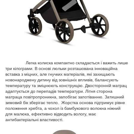
Легка колиска компактно складається і важить лише
три кілограми. В основі люльки розташована інноваційна
вставка з міцних, але гнучких матеріалів, які захищають
новонароджену дитину від зовнішніх впливів, балансують
температуру та зміцнюють конструкцію. Двосторонній матрац
адаптується до перепадів температури. Літня сторона
матраца повітропроникна, запобігає запотіванню. Затишний
зимовий бік зберігає тепло. Жорстка основа підтримує рівне
положення хребта, а чохол із бамбукового волокна ніжний
для малюка, ефективно відводить вологу, має
антибактеріальні властивості.