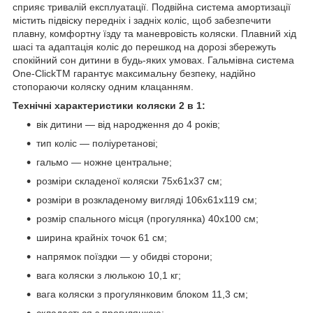
сприяє тривалій експлуатації. Подвійна система амортизації
містить підвіску передніх і задніх коліс, щоб забезпечити
плавну, комфортну їзду та маневровість коляски. Плавний хід
шасі та адаптація коліс до перешкод на дорозі збережуть
спокійний сон дитини в будь-яких умовах. Гальмівна система
One-ClickTM гарантує максимальну безпеку, надійно
стопораючи коляску одним клацанням.
Технічні характеристики коляски 2 в 1:
вік дитини — від народження до 4 років;
тип коліс — поліуретанові;
гальмо — ножне центральне;
розміри складеної коляски 75х61х37 см;
розміри в розкладеному вигляді 106х61х119 см;
розмір спального місця (прогулянка) 40х100 см;
ширина крайніх точок 61 см;
напрямок поїздки — у обидві сторони;
вага коляски з люлькою 10,1 кг;
вага коляски з прогулянковим блоком 11,3 см;
складається з прогулянкою;