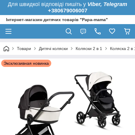
Для швидкої
відповіді пишіть у
Viber,
Telegram
+380679006007
Інтернет-магазин дитячих товарів "Papa-mama"
Товари
Дитячі коляски
Коляски 2 в 1
Коляска 2 в 
Эксклюзивная новинка