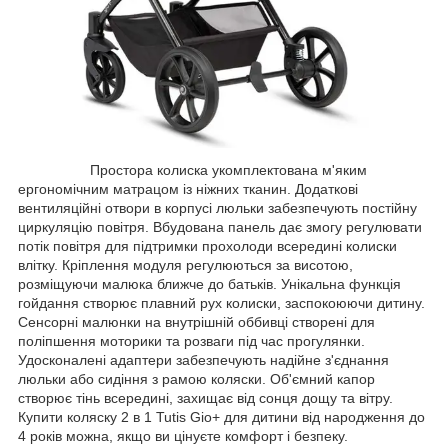
Простора колиска укомплектована м'яким
ергономічним матрацом із ніжних тканин. Додаткові
вентиляційні отвори в корпусі люльки забезпечують постійну
циркуляцію повітря. Вбудована панель дає змогу регулювати
потік повітря для підтримки прохолоди всередині колиски
влітку. Кріплення модуля регулюються за висотою,
розміщуючи малюка ближче до батьків. Унікальна функція
гойдання створює плавний рух колиски, заспокоюючи дитину.
Сенсорні малюнки на внутрішній оббивці створені для
поліпшення моторики та розваги під час прогулянки.
Удосконалені адаптери забезпечують надійне з'єднання
люльки або сидіння з рамою коляски. Об'ємний капор
створює тінь всередині, захищає від сонця дощу та вітру.
Купити коляску 2 в 1 Tutis Gio+ для дитини від народження до
4 років можна, якщо ви цінуєте комфорт і безпеку.