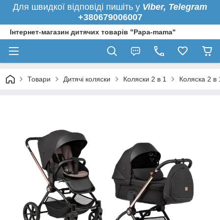
Для швидкої
відповіді пишіть у
Viber,
Telegram
+380679006007
Інтернет-магазин дитячих товарів "Papa-mama"
Товари
Дитячі коляски
Коляски 2 в 1
Коляска 2 в