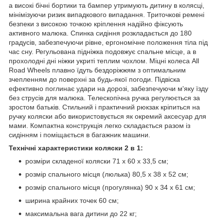
а високі бічні бортики та бампер утримують дитину в колясці,
мінімізуючи ризик випадкового випадання. Триточкові ремені
безпеки з високою точкою кріплення надійно фіксують
активного малюка. Спинка сидіння розкладається до 180
градусів, забезпечуючи рівне, ергономічне положення тіла під
час сну. Регульована підніжка подовжує спальне місце, а в
прохолодні дні ніжки укриті теплим чохлом. Міцні колеса All
Road Wheels плавно їдуть бездоріжжям з оптимальним
зчепленням до поверхні за будь-якої погоди. Підвіска
ефективно поглинає удари на дорозі, забезпечуючи м'яку їзду
без струсів для малюка. Телескопічна ручка регулюється за
зростом батьків. Стильний і практичний рюкзак кріпиться на
ручку коляски або використовується як окремий аксесуар для
мами. Компактна конструкція легко складається разом із
сидінням і поміщається в багажник машини.
Технічні характеристики коляски 2 в 1:
розміри складеної коляски 71 x 60 x 33,5 см;
розмір спального місця (люлька) 80,5 x 38 x 52 см;
розмір спального місця (прогулянка) 90 x 34 x 61 см;
ширина крайних точек 60 см;
максимальна вага дитини до 22 кг;