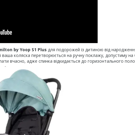
lton by Yoop S1 Plus
для подорожей із дитиною від народженн
 і ваша коляска перетворюється на ручну поклажу, допустиму на
спати вчасно, адже спинка відкидається до горизонтального пол