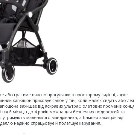
о гратиме вчасно прогулянки в просторому сидінні, адже
ійний капюшон приховує салон у тіні, коли малюк сидить або ле
а капюшона захищає від яскравих ультрафіолетових променів сонця
і від 6 місяців до 4 років можна для безпечних подорожей та
ю утримують маленького мандрівника, а бампер захищає від
едаллю надійно спрацьовує й полегшує керування.