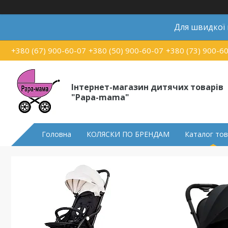
Для швидкої
+380 (67) 900-60-07
+380 (50) 900-60-07
+380 (73) 900-6
Інтернет-магазин дитячих товарів
"Papa-mama"
Головна
КОЛЯСКИ ПО БРЕНДАМ
Каталог тов