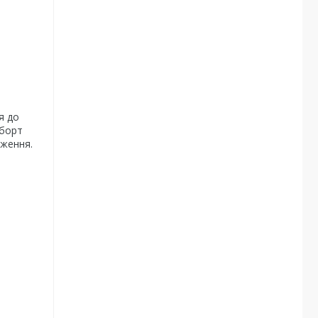
я до
 борт
оження.