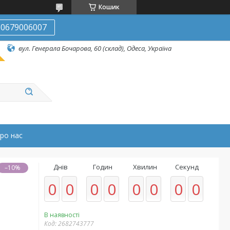
Кошик
0679006007
вул. Генерала Бочарова, 60 (склад), Одеса, Україна
ро нас
Днів
Годин
Хвилин
Секунд
–10%
0
0
0
0
0
0
0
0
В наявності
Код:
2682743777