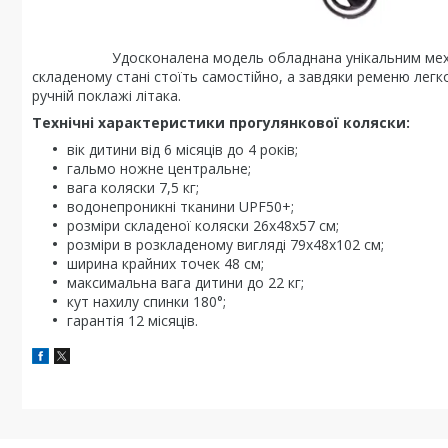
Удосконалена модель обладнана унікальним механізмо
складеному стані стоїть самостійно, а завдяки ременю легк
ручній поклажі літака.
Технічні характеристики прогулянкової коляски:
вік дитини від 6 місяців до 4 років;
гальмо ножне центральне;
вага коляски 7,5 кг;
водонепроникні тканини UPF50+;
розміри складеної коляски 26х48х57 см;
розміри в розкладеному вигляді 79х48х102 см;
ширина крайних точек 48 см;
максимальна вага дитини до 22 кг;
кут нахилу спинки 180°;
гарантія 12 місяців.