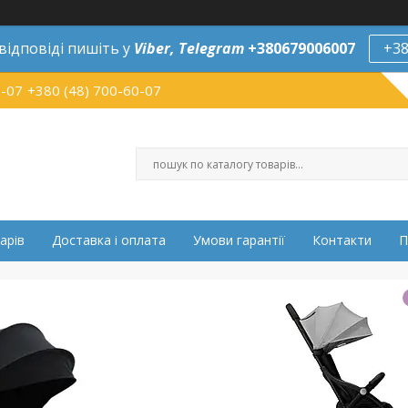
відповіді пишіть у
Viber,
Telegram
+380679006007
+38
0-07
+380 (48) 700-60-07
арів
Доставка і оплата
Умови гарантії
Контакти
П