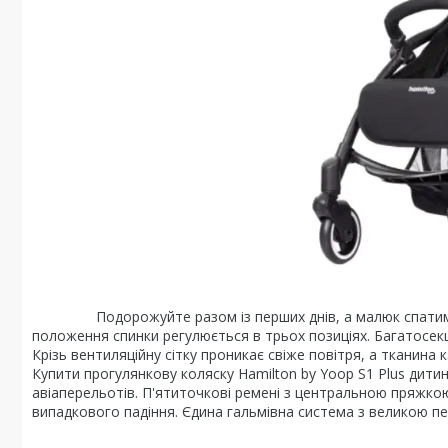
Подорожуйте разом із перших днів, а малюк спатиме аб
положення спинки регулюється в трьох позиціях. Багатосекц
Крізь вентиляційну сітку проникає свіже повітря, а тканин
Купити прогулянкову коляску Hamilton by Yoop S1 Plus дитин
авіаперельотів. П'ятиточкові ремені з центральною пряжко
випадкового падіння. Єдина гальмівна система з великою п