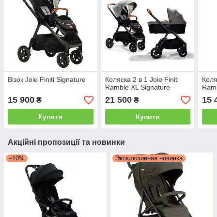
Візок Joie Finiti Signature
Коляска 2 в 1 Joie Finiti
Коля
Ramble XL Signature
Ramb
15 900
21 500
15 
₴
₴
Купити
Купити
Акційні пропозиції та новинки
–10%
Эксклюзивная новинка