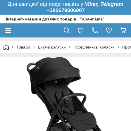
Для швидкої
відповіді пишіть у
Viber,
Telegram
+380679006007
Інтернет-магазин дитячих товарів "Papa-mama"
Товари
Дитячі коляски
Прогулянкові коляски
Прог