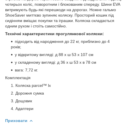
чотирьох коліс, поворотним і блокованим спереду. Шини EVA
витримують будь-які перешкоди на дорогах. Ножне гальмо
ShoeSaver миттєво зупиняє коляску. Просторий кошик під
сидінням вміщає покупки та іграшки. Коляска складається
одним рухом і стоїть самостійно.
Технічні характеристики прогулянкової коляски:
підходить від народження до 22 кг, приблизно до 4
років;
у відкритому вигляді: д 88 x ш 53 x 107 см
у складеному вигляді: д 36 x ш 53 x в 78 см
вага: 7,72 кг.
Комплектація
Коляска parcel™ lx
Дорожня сумка
Дощовик
Адаптери
Приховати