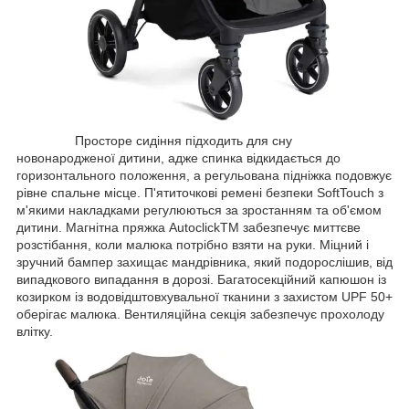
Просторе сидіння підходить для сну
новонародженої дитини, адже спинка відкидається до
горизонтального положення, а регульована підніжка подовжує
рівне спальне місце. П'ятиточкові ремені безпеки SoftTouch з
м'якими накладками регулюються за зростанням та об'ємом
дитини. Магнітна пряжка AutoclickTM забезпечує миттєве
розстібання, коли малюка потрібно взяти на руки. Міцний і
зручний бампер захищає мандрівника, який подорослішив, від
випадкового випадання в дорозі. Багатосекційний капюшон із
козирком із водовідштовхувальної тканини з захистом UPF 50+
оберігає малюка. Вентиляційна секція забезпечує прохолоду
влітку.