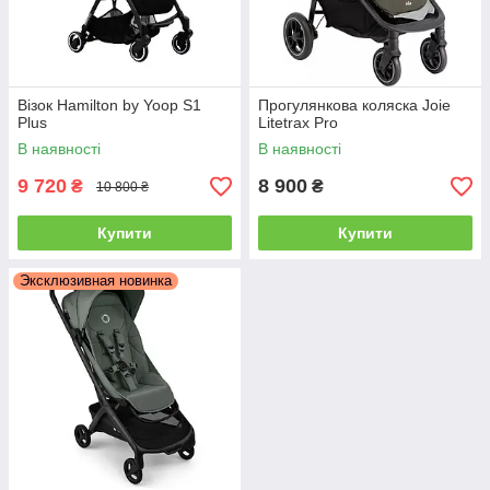
Візок Hamilton by Yoop S1
Прогулянкова коляска Joie
Plus
Litetrax Pro
В наявності
В наявності
9 720
8 900
₴
₴
10 800 ₴
Купити
Купити
Эксклюзивная новинка