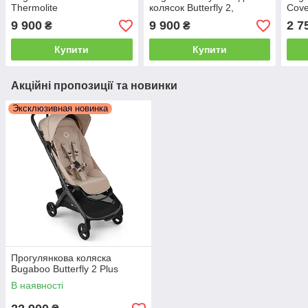
Thermolite
колясок Butterfly 2,
Cove
Dragonfly
9 900
9 900
2 7
₴
₴
Купити
Купити
Акційні пропозиції та новинки
Эксклюзивная новинка
Прогулянкова коляска
Bugaboo Butterfly 2 Plus
В наявності