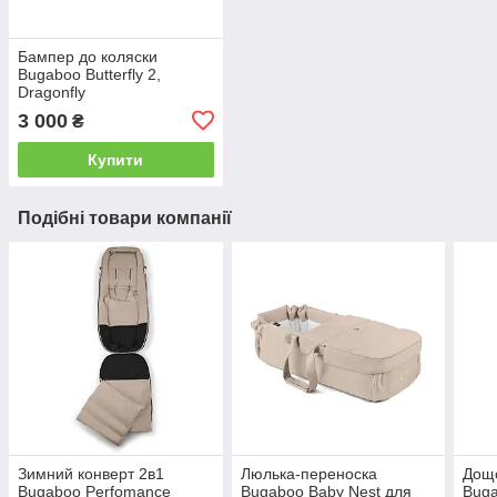
Бампер до коляски
Bugaboo Butterfly 2,
Dragonfly
3 000
₴
Купити
Подібні товари компанії
Зимний конверт 2в1
Люлька-переноска
Дощо
Bugaboo Perfomance
Bugaboo Baby Nest для
Buga