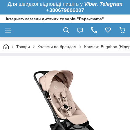
Для швидкої
відповіді пишіть у
Viber,
Telegram
+380679006007
Інтернет-магазин дитячих товарів "Papa-mama"
Товари
Коляски по брендам
Коляски Bugaboo (Ніде