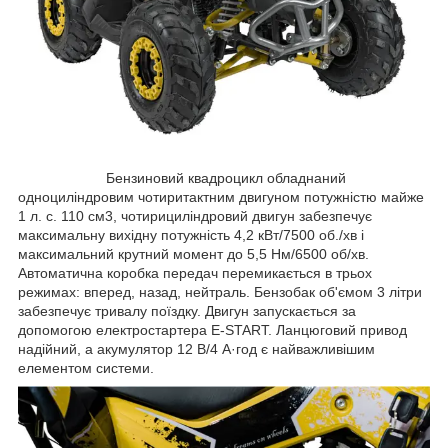
Бензиновий квадроцикл обладнаний
одноциліндровим чотиритактним двигуном потужністю майже
1 л. с. 110 см3, чотирициліндровий двигун забезпечує
максимальну вихідну потужність 4,2 кВт/7500 об./хв і
максимальний крутний момент до 5,5 Нм/6500 об/хв.
Автоматична коробка передач перемикається в трьох
режимах: вперед, назад, нейтраль. Бензобак об'ємом 3 літри
забезпечує тривалу поїздку. Двигун запускається за
допомогою електростартера E-START. Ланцюговий привод
надійний, а акумулятор 12 В/4 А·год є найважливішим
елементом системи.