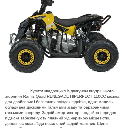
Купити квадроцикл із двигуном внутрішнього
згоряння Ramiz Quad RENEGADE HIPERFECT 110CC можна
для драйвових і безпечних поїздок підлітка, адже модель
обладнана дисковими гальмами ззаду та барабанними
гальмами спереду. Задній амортизатор і подвійна передня
підвіска забезпечують плавний хід нерівною місцевістю,
доповнює якість їзди посилений задній маятник. Шини