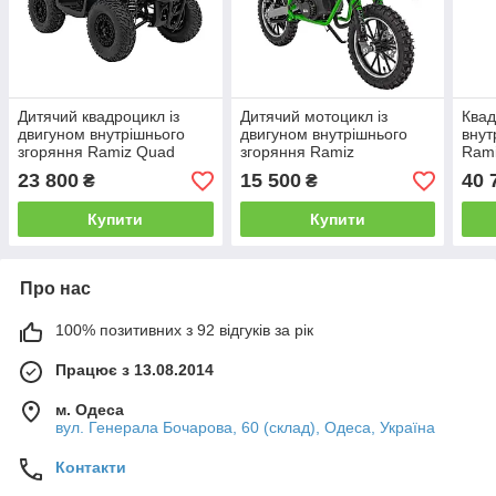
Дитячий квадроцикл із
Дитячий мотоцикл із
Квад
двигуном внутрішнього
двигуном внутрішнього
внут
згоряння Ramiz Quad
згоряння Ramiz
Ram
49CC SIRIUS
RENEGADE 50R
EXP
23 800
15 500
40 
₴
₴
Купити
Купити
Про нас
100% позитивних з 92 відгуків за рік
Працює з 13.08.2014
м. Одеса
вул. Генерала Бочарова, 60 (склад), Одеса, Україна
Контакти