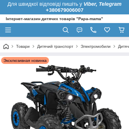
Для швидкої
відповіді пишіть у
Viber,
Telegram
+380679006007
Інтернет-магазин дитячих товарів "Papa-mama"
Товари
Дитячий транспорт
Электромобили
Дитяч
Эксклюзивная новинка