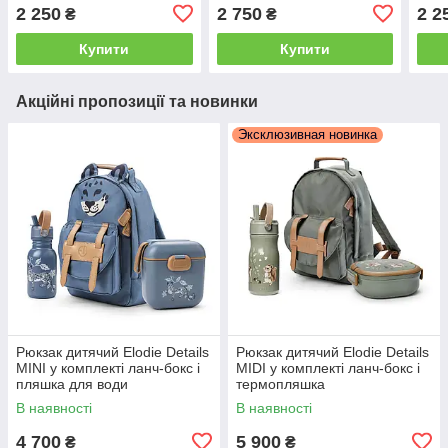
2 250
2 750
2 2
₴
₴
Купити
Купити
Акційні пропозиції та новинки
Эксклюзивная новинка
Рюкзак дитячий Elodie Details
Рюкзак дитячий Elodie Details
MINI у комплекті ланч-бокс і
MIDI у комплекті ланч-бокс і
пляшка для води
термопляшка
В наявності
В наявності
4 700
5 900
₴
₴