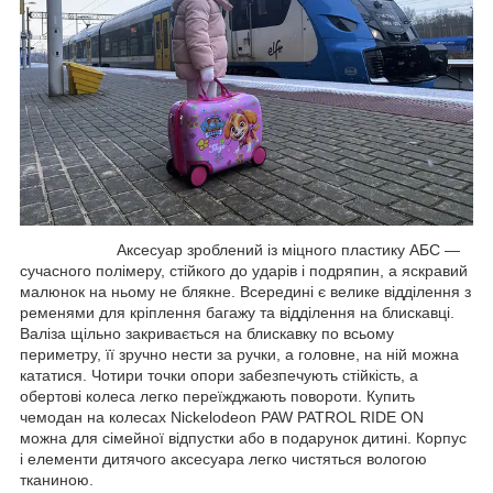
Аксесуар зроблений із міцного пластику АБС —
сучасного полімеру, стійкого до ударів і подряпин, а яскравий
малюнок на ньому не блякне. Всередині є велике відділення з
ременями для кріплення багажу та відділення на блискавці.
Валіза щільно закривається на блискавку по всьому
периметру, її зручно нести за ручки, а головне, на ній можна
кататися. Чотири точки опори забезпечують стійкість, а
обертові колеса легко переїжджають повороти. Купить
чемодан на колесах Nickelodeon PAW PATROL RIDE ON
можна для сімейної відпустки або в подарунок дитині. Корпус
і елементи дитячого аксесуара легко чистяться вологою
тканиною.