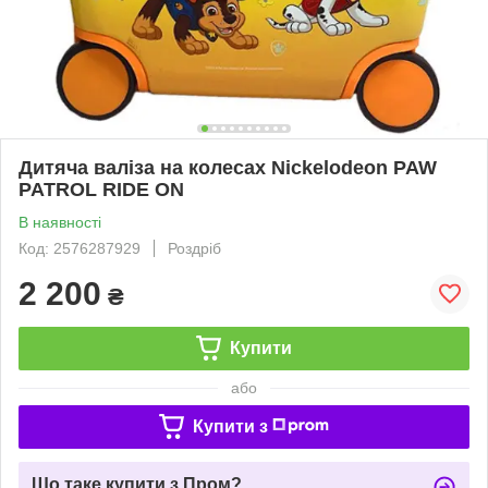
Дитяча валіза на колесах Nickelodeon PAW
PATROL RIDE ON
В наявності
Код: 2576287929
Роздріб
2 200
₴
Купити
або
Купити з
Що таке купити з Пром?