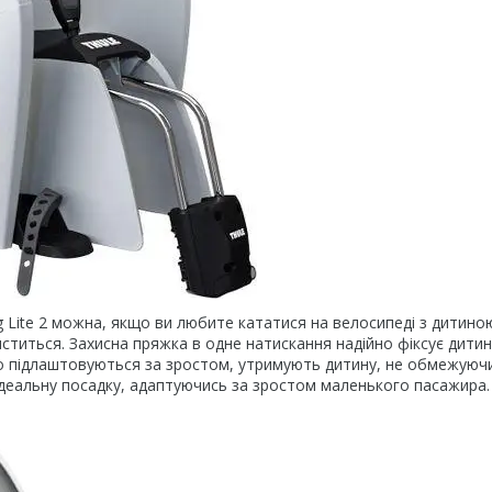
e 2 можна, якщо ви любите кататися на велосипеді з дитино
титься. Захисна пряжка в одне натискання надійно фіксує дитин
ьно підлаштовуються за зростом, утримують дитину, не обмежуючи
ь ідеальну посадку, адаптуючись за зростом маленького пасажира.