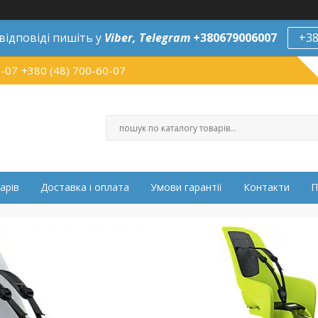
відповіді пишіть у
Viber,
Telegram
+380679006007
+38
0-07
+380 (48) 700-60-07
арів
Доставка і оплата
Умови гарантії
Контакти
П