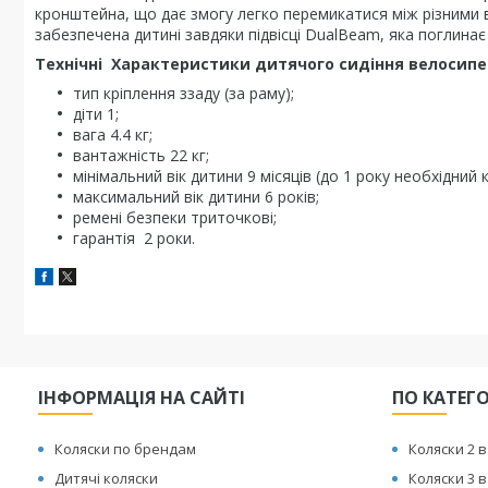
кронштейна, що дає змогу легко перемикатися між різними
забезпечена дитині завдяки підвісці DualBeam, яка поглина
Технічні Характеристики дитячого сидіння велосипе
тип кріплення ззаду (за раму);
діти 1;
вага 4.4 кг;
вантажність 22 кг;
мінімальний вік дитини 9 місяців (до 1 року необхідний 
максимальний вік дитини 6 років;
ремені безпеки триточкові;
гарантія 2 роки.
ІНФОРМАЦІЯ НА САЙТІ
ПО КАТЕГ
Коляски по брендам
Коляски 2 в
Дитячі коляски
Коляски 3 в