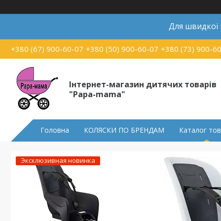
Для швидкої
+380 (67) 900-60-07
+380 (50) 900-60-07
+380 (73) 900-6
Інтернет-магазин дитячих товарів
"Papa-mama"
Головна
КОЛЯСКИ ПО БРЕНДАМ
Каталог тов
Эксклюзивная новинка