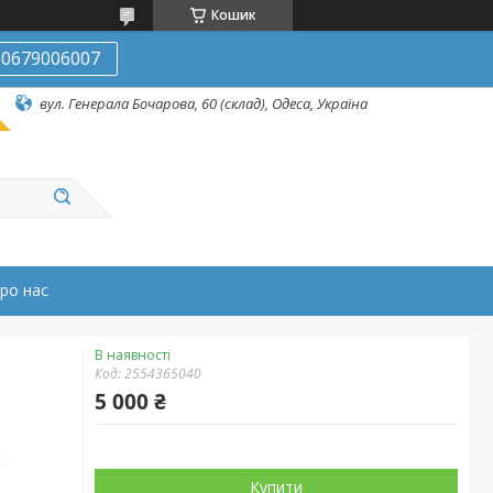
Кошик
0679006007
вул. Генерала Бочарова, 60 (склад), Одеса, Україна
ро нас
В наявності
Код:
2554365040
5 000 ₴
Купити