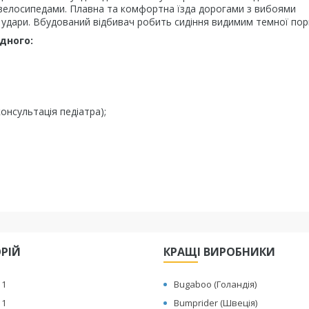
 велосипедами. Плавна та комфортна їзда дорогами з вибоями
є удари. Вбудований відбивач робить сидіння видимим темної пор
дного:
консультація педіатра);
ОРІЙ
КРАЩІ ВИРОБНИКИ
 1
Bugaboo (Голандія)
 1
Bumprider (Швеція)