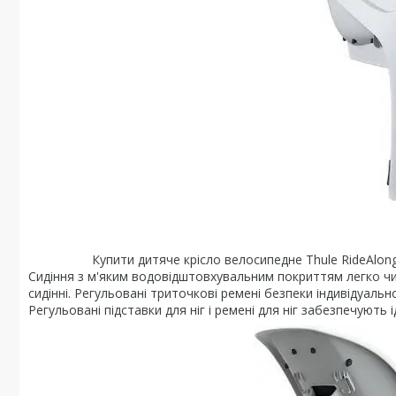
Купити дитяче крісло велосипедне Thule RideAlong Lit
Сидіння з м'яким водовідштовхувальним покриттям легко чис
сидінні. Регульовані триточкові ремені безпеки індивідуал
Регульовані підставки для ніг і ремені для ніг забезпечуют