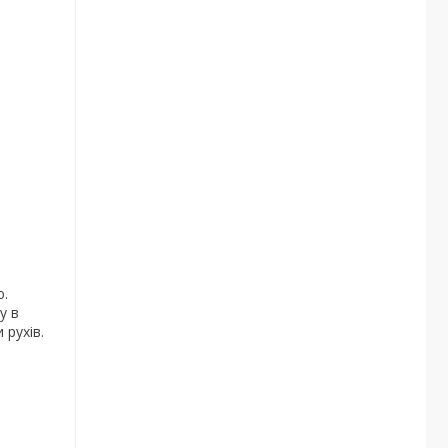
ю.
у в
 рухів.