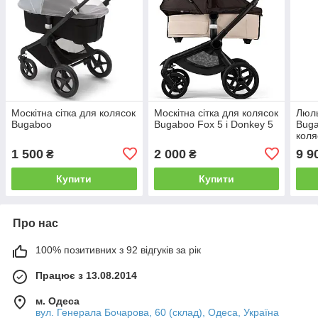
Москітна сітка для колясок
Москітна сітка для колясок
Люль
Bugaboo
Bugaboo Fox 5 і Donkey 5
Buga
коляс
Drag
1 500
2 000
9 9
₴
₴
Купити
Купити
Про нас
100% позитивних з 92 відгуків за рік
Працює з 13.08.2014
м. Одеса
вул. Генерала Бочарова, 60 (склад), Одеса, Україна