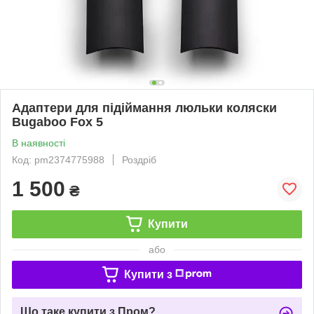
Адаптери для підіймання люльки коляски
Bugaboo Fox 5
В наявності
Код: pm2374775988
Роздріб
1 500
₴
Купити
або
Купити з
Що таке купити з Пром?