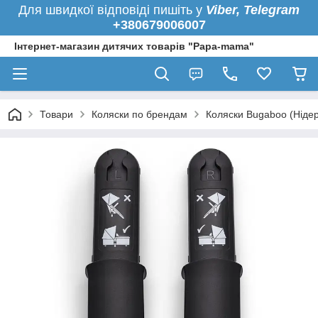
Для швидкої
відповіді пишіть у
Viber,
Telegram
+380679006007
Інтернет-магазин дитячих товарів "Papa-mama"
Товари
Коляски по брендам
Коляски Bugaboo (Ніде