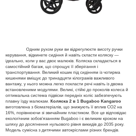
Одним рухом руки ви відрегулюєте висоту ручки
керування, відкинете сидіння й навіть скласти коляску —
ідеально, коли у вас двоє малюків. Коляска складається в
самостійний багаж, що спрощує її зберігання і
транспортування. Великий кошик під сидінням із чотирма
кишенями вміщує до тринадцяти кілограмів важливого
вантажу, у нього можна легко покласти речі навіть із двома
встановленими модулями. Великі, стійкі до проколів колеса й
оптимальна система підвіски передніх коліс забезпечують
плавну їзду малюкам.
Коляска 2 в 1 Bugaboo Kangaroo
виготовлена з біоматеріалів, що знижують її вплив CO2 на
16%, порівнюючи зі звичайним пластиком. Все це відповідає
екологічним зобов'язанням Bugaboo і є великим кроком на
шляху до досягнення нульового рівня викидів до 2035 року.
Модель сумісна з дитячими автокріслами різних брендів.