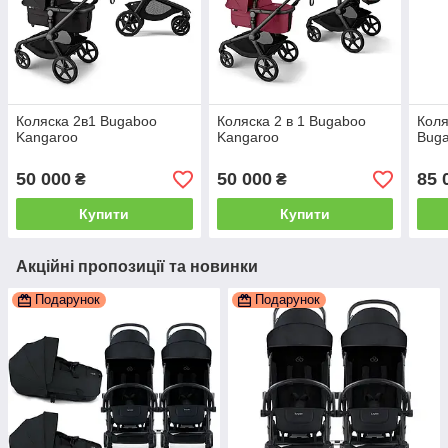
Коляска 2в1 Bugaboo
Коляска 2 в 1 Bugaboo
Коля
Kangaroo
Kangaroo
Buga
50 000
50 000
85 
₴
₴
Купити
Купити
Акційні пропозиції та новинки
Подарунок
Подарунок