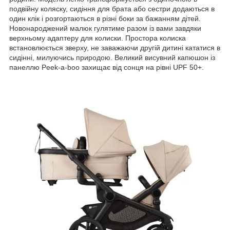
подвійну коляску, сидіння для брата або сестри додаються в
один клік і розгортаються в різні боки за бажанням дітей.
Новонароджений малюк гулятиме разом із вами завдяки
верхньому адаптеру для колиски. Простора колиска
встановлюється зверху, не заважаючи другій дитині кататися в
сидінні, милуючись природою. Великий висувний капюшон із
панеллю Peek-a-boo захищає від сонця на рівні UPF 50+.