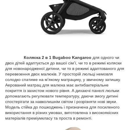
Коляска 2 в 1 Bugaboo Kangaroo
для одного чи
двох дітей адаптується до вашої сім'ї, чи то в режимі коляски
для новонародженої дитини, чи то в режимі адаптованого для
перевезення двох малюків. У просторій люльці немовля
солодко спатиме на м'якому матрацику, у звичному затишку.
Аерований матрац для малюка має антибактеріальне
покриття із захистом нового рівня. А дихаючі панелі люльки
допомагають регулювати температуру, даючи змогу дитині
спостерігати за навколишнім світом і розрізняти нові звуки.
Модель стійка до пошкоджень і призначена для посиленого
використання в різних умовах, виготовлена з високоякісних
матеріалів преміумкласу та проста в ремонті.