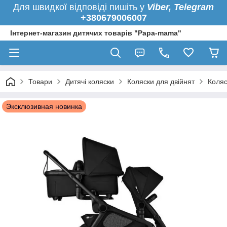
Для швидкої
відповіді пишіть у
Viber,
Telegram
+380679006007
Інтернет-магазин дитячих товарів "Papa-mama"
Товари
Дитячі коляски
Коляски для двійнят
Коляс
Эксклюзивная новинка