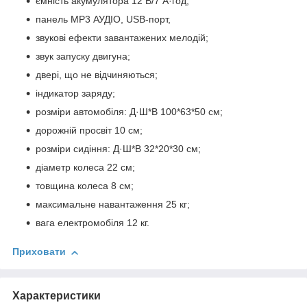
ємність акумулятора 12 В/7 А·год;
панель MP3 АУДІО, USB-порт,
звукові ефекти завантажених мелодій;
звук запуску двигуна;
двері, що не відчиняються;
індикатор заряду;
розміри автомобіля: Д·Ш*В 100*63*50 см;
дорожній просвіт 10 см;
розміри сидіння: Д·Ш*В 32*20*30 см;
діаметр колеса 22 см;
товщина колеса 8 см;
максимальне навантаження 25 кг;
вага електромобіля 12 кг.
Приховати
Характеристики