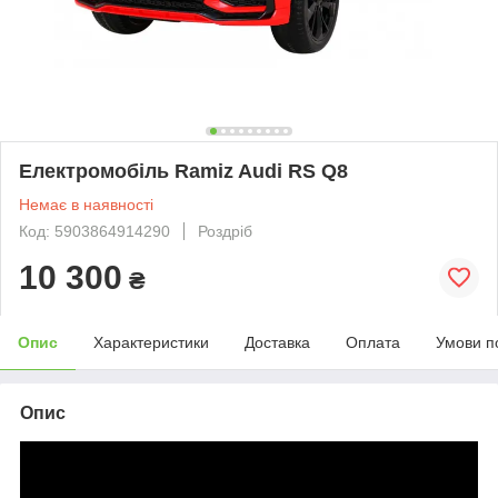
Електромобіль Ramiz Audi RS Q8
Немає в наявності
Код: 5903864914290
Роздріб
10 300
₴
Опис
Характеристики
Доставка
Оплата
Умови п
Опис