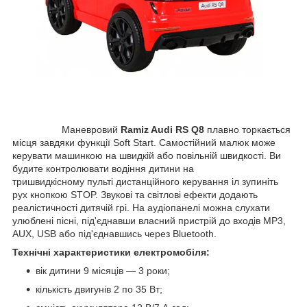
Маневровий
Ramiz Audi RS Q8
плавно торкається
місця завдяки функції Soft Start. Самостійний малюк може
керувати машинкою на швидкій або повільній швидкості. Ви
будите контролювати водіння дитини на
тришвидкісному пульті дистанційного керування іл зупиніть
рух кнопкою STOP. Звукові та світлові ефекти додають
реалістичності дитячій грі. На аудіопанелі можна слухати
улюблені пісні, під'єднавши власний пристрій до входів MP3,
AUX, USB або під'єднавшись через Bluetooth.
Технічні характеристики електромобіля:
вік дитини 9 місяців — 3 роки;
кількість двигунів 2 по 35 Вт;