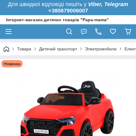
Для швидкої
відповіді пишіть у
Viber,
Telegram
+380679006007
Інтернет-магазин дитячих товарів "Papa-mama"
Товари
Дитячий транспорт
Электромобили
Елект
Новинка