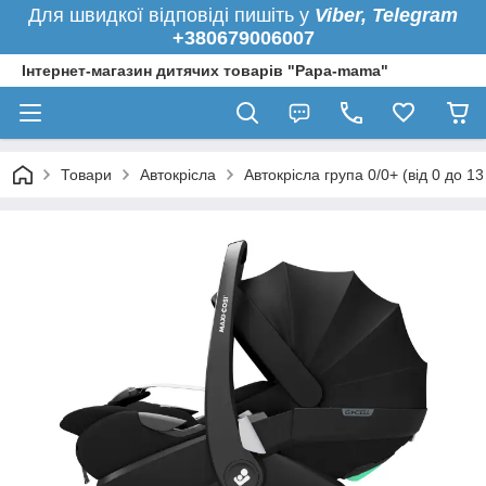
Для швидкої
відповіді пишіть у
Viber,
Telegram
+380679006007
Інтернет-магазин дитячих товарів "Papa-mama"
Товари
Автокрісла
Автокрісла група 0/0+ (від 0 до 13 