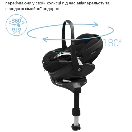
перебуваючи у своїй колисці під час авіаперельоту та
впродовж сімейної подорожі.