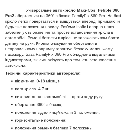
Універсальне
автокрісло Maxi-Cosi Pebble 360
Pro2
обертається на 360° з базою FamilyFix 360 Pro. На базі
крісло легко повертається й зміщується вперед, приймаючи
будь-яке положення нахилу. Роз'єми Isofix і опорна ніжка
забезпечують безпечне та просте встановлення крісла в
автомобілі. Ремені безпеки в кріслі не заважають вам брати
дитину на руки. Кнопка блокування обертання в
неправильному напрямку гарантує безпеку маленькому
пасажиру. База FamilyFix 360 Pro обладнана візуальними
індикаторами, які сигналізують про точність встановлення
автокрісла.
Технічні характеристики автокрісла:
вік дитини 0-18 місяців;
вага крісла 4.7 кг;
використання в автомобілі — проти ходу руху;
обертання 360° з базою;
положення відпочинку/лежачи 3 положення;
горизонтальне положення;
положення ременя безпеки 7 положень;