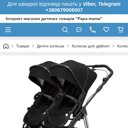
Для швидкої
відповіді пишіть у
Viber,
Telegram
+380679006007
Інтернет-магазин дитячих товарів "Papa-mama"
Товари
Дитячі коляски
Коляски для двійнят
Коляс