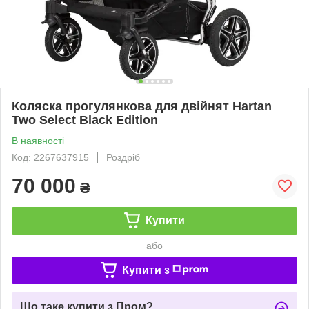
Коляска прогулянкова для двійнят Hartan
Two Select Black Edition
В наявності
Код: 2267637915
Роздріб
70 000
₴
Купити
або
Купити з
Що таке купити з Пром?