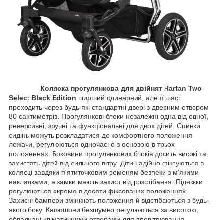
Коляска прогулянкова для двійнят Hartan Two
Select Black Edition
ширший одинарний, але її шасі
проходить через будь-які стандартні двері з дверним отвором
80 сантиметрів. Прогулянкові блоки незалежні одна від одної,
реверсивні, зручні та функціональні для двох дітей. Спинки
сидінь можуть розкладатися до комфортного положення
лежачи, регулюються одночасно з основою в трьох
положеннях. Боковини прогулянкових блоків досить високі та
захистять дітей від сильного вітру. Діти надійно фіксуються в
колясці завдяки п'ятиточковим ременям безпеки з м'якими
накладками, а замки мають захист від розстібання. Підніжки
регулюються окремо в десяти фіксованих положеннях.
Захисні бампери змінюють положення й відстібаються з будь-
якого боку. Капюшони безшумно регулюються за висотою,
обладнані кліматичними отворами для провітрювання.