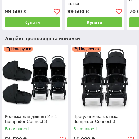
Edition
99 500
99 500
70 
₴
₴
Купити
Купити
Акційні пропозиції та новинки
Подарунок
Подарунок
Коляска для двійнят 2 в 1
Прогулянкова коляска
Bumprider Connect 3
Bumprider Connect 3
В наявності
В наявності