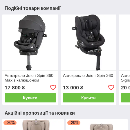
Подібні товари компанії
Автокрісло Joie i-Spin 360
Автокресло Joie i-Spin 360
Авто
Max з капюшоном
Sign
17 800
13 000
20 
₴
₴
Купити
Купити
Акційні пропозиції та новинки
–20%
–20%