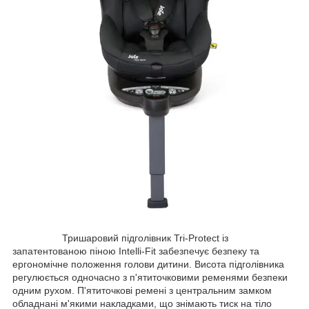
Тришаровий підголівник Tri-Protect із
запатентованою піною Intelli-Fit забезпечує безпеку та
ергономічне положення голови дитини. Висота підголівника
регулюється одночасно з п'ятиточковими ременями безпеки
одним рухом. П'ятиточкові ремені з центральним замком
обладнані м'якими накладками, що знімають тиск на тіло