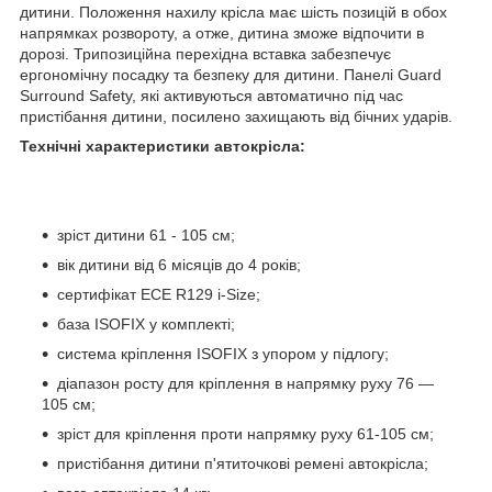
дитини. Положення нахилу крісла має шість позицій в обох
напрямках розвороту, а отже, дитина зможе відпочити в
дорозі. Трипозиційна перехідна вставка забезпечує
ергономічну посадку та безпеку для дитини. Панелі Guard
Surround Safety, які активуються автоматично під час
пристібання дитини, посилено захищають від бічних ударів.
Технічні характеристики автокрісла:
зріст дитини 61 - 105 см;
вік дитини від 6 місяців до 4 років;
сертифікат ECE R129 i-Size;
база ISOFIX у комплекті;
система кріплення ISOFIX з упором у підлогу;
діапазон росту для кріплення в напрямку руху 76 —
105 см;
зріст для кріплення проти напрямку руху 61-105 см;
пристібання дитини п'ятиточкові ремені автокрісла;