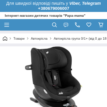
Для швидкої
відповіді пишіть у
Viber,
Telegram
+380679006007
Інтернет-магазин дитячих товарів "Papa-mama"
Товари
Автокрісла
Автокрісла група 0/1+ (від 0 до 18