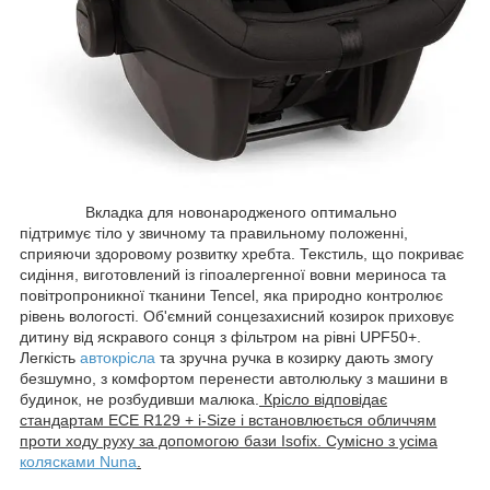
Вкладка для новонародженого оптимально
підтримує тіло у звичному та правильному положенні,
сприяючи здоровому розвитку хребта. Текстиль, що покриває
сидіння, виготовлений із гіпоалергенної вовни мериноса та
повітропроникної тканини Tencel, яка природно контролює
рівень вологості. Об'ємний сонцезахисний козирок приховує
дитину від яскравого сонця з фільтром на рівні UPF50+.
Легкість
автокрісла
та зручна ручка в козирку дають змогу
безшумно, з комфортом перенести автолюльку з машини в
будинок, не розбудивши малюка.
Крісло відповідає
стандартам ECE R129 + i-Size і встановлюється обличчям
проти ходу руху за допомогою бази Isofix. Сумісно з усіма
колясками Nuna
.