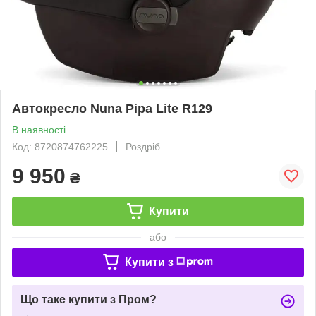
Автокресло Nuna Pipa Lite R129
В наявності
Код: 8720874762225
Роздріб
9 950
₴
Купити
або
Купити з
Що таке купити з Пром?