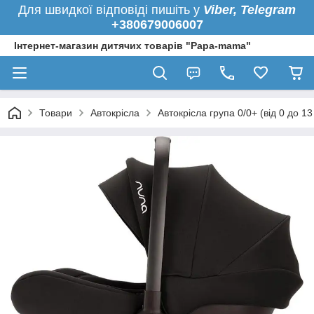
Для швидкої
відповіді пишіть у
Viber,
Telegram
+380679006007
Інтернет-магазин дитячих товарів "Papa-mama"
Товари
Автокрісла
Автокрісла група 0/0+ (від 0 до 13 