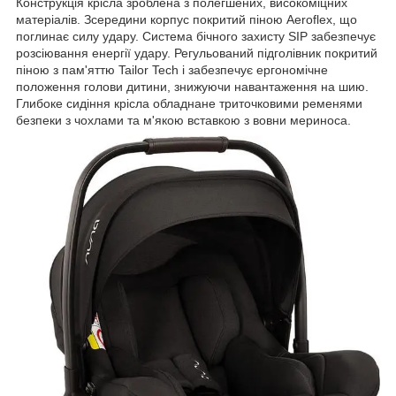
Конструкція крісла зроблена з полегшених, високоміцних
матеріалів. Зсередини корпус покритий піною Aeroflex, що
поглинає силу удару. Система бічного захисту SIP забезпечує
розсіювання енергії удару. Регульований підголівник покритий
піною з пам'яттю Tailor Tech і забезпечує ергономічне
положення голови дитини, знижуючи навантаження на шию.
Глибоке сидіння крісла обладнане триточковими ременями
безпеки з чохлами та м'якою вставкою з вовни мериноса.