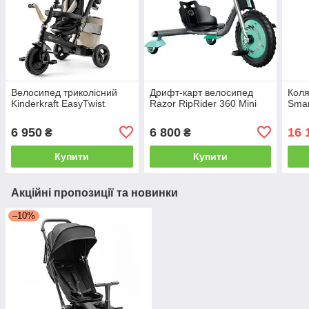
Велосипед триколісний
Дрифт-карт велосипед
Коля
Kinderkraft EasyTwist
Razor RipRider 360 Mini
Smar
6 950
6 800
16 
₴
₴
Купити
Купити
Акційні пропозиції та новинки
–10%