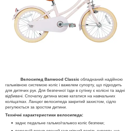
Велосипед Banwood Classic
обладнаний надійною
гальмівною системою коліс і важелем супорту, що підходить
для дитячих рук. Для безпечної їзди в сутінку є колісні та задні
відбивачі. Спочатку дитина може кататися на навчальних
коліщатках. Ланцюг велосипеда закритий захистом, сідло
регулюється за зростом дитини.
Технічні характеристики велосипеда:
заднє педальне гальмо/гальмоз коліс безпеки;
передній регульований гальмівний важіль супорту, що