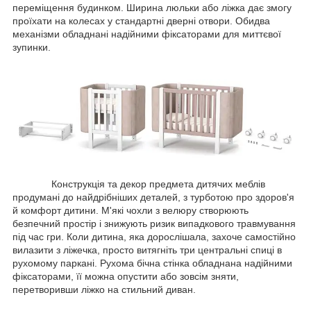
переміщення будинком. Ширина люльки або ліжка дає змогу
проїхати на колесах у стандартні дверні отвори. Обидва
механізми обладнані надійними фіксаторами для миттєвої
зупинки.
Конструкція та декор предмета дитячих меблів
продумані до найдрібніших деталей, з турботою про здоров'я
й комфорт дитини. М'які чохли з велюру створюють
безпечний простір і знижують ризик випадкового травмування
під час гри. Коли дитина, яка дорослішала, захоче самостійно
вилазити з ліжечка, просто витягніть три центральні спиці в
рухомому паркані. Рухома бічна стінка обладнана надійними
фіксаторами, її можна опустити або зовсім зняти,
перетворивши ліжко на стильний диван.