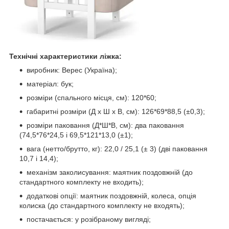
Технічні характеристики ліжка:
виробник: Верес (Україна);
матеріал: бук;
розміри (спального місця, см): 120*60;
габаритні розміри (Д х Ш х В, см): 126*69*88,5 (±0,3);
розміри паковання (Д*Ш*В, см): два паковання
(74,5*76*24,5 і 69,5*121*13,0 (±1);
вага (нетто/брутто, кг): 22,0 / 25,1 (± 3) (дві паковання
10,7 і 14,4);
механізм заколисування: маятник поздовжній (до
стандартного комплекту не входить);
додаткові опції: маятник поздовжній, колеса, опція
колиска (до стандартного комплекту не входять);
постачається: у розібраному вигляді;