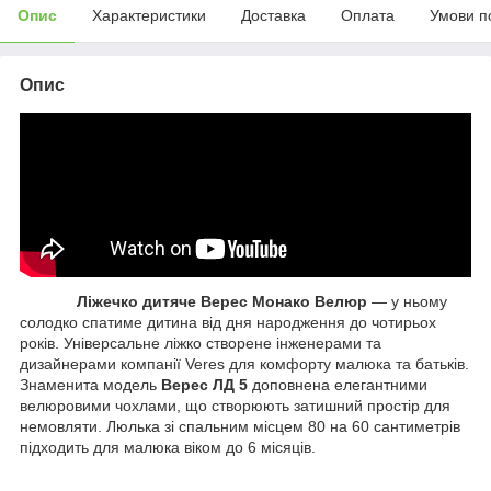
Опис
Характеристики
Доставка
Оплата
Умови п
Опис
Ліжечко дитяче Верес Монако Велюр
— у ньому
солодко спатиме дитина від дня народження до чотирьох
років. Універсальне ліжко створене інженерами та
дизайнерами компанії Veres для комфорту малюка та батьків.
Знаменита модель
Верес ЛД 5
доповнена елегантними
велюровими чохлами, що створюють затишний простір для
немовляти. Люлька зі спальним місцем 80 на 60 сантиметрів
підходить для малюка віком до 6 місяців.