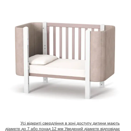
Усі відкриті свердління в зоні доступу дитини мають
діаметр до 7 або понад 12 мм Уведений діаметр відповідає