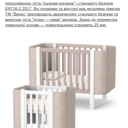
проходженню тіста "пальчик малюка" і стандарту безпеки
EN716-2:2017. Всі проміжки та відстані між деталями ліжечок
ТМ "Верес" відповідають зазначеному стандарту безпеки та
вимогам тіста "ручка — ніжка" малюка. Зазор до периметра
ламельної основи — підматрацника становить 25 мм.