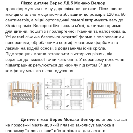
Ліжко дитяче Верес ЛД 5 Монако Велюр
трансформується в міру дорослішання дитини. Після шести
місяців спальне місце можна збільшити до розмірів 120 на 60
сантиметрів, а міцні ортопедичні ламелі витримують вагу до
35 кілограмів. Велюрові бічні чохли м'які, тактильно приємні
для дитини, пошиті з гіпоалергенної тканини та наповнювача.
Усі деталі ліжечка безпечної округлої форми з полірованими
поверхнями, обробленими сертифікованими фарбами та
лаками на водній основі, з додаванням іонів срібла.
Підматрацник можна встановити в чотирьох рівнях, від
верхньої до нижньої точки кріплення. У верхньому положенні
підматрацник регулюється до нахилу під кутом 3° для
комфорту малюка після годування.
Дитяче ліжко Верес Монако Велюр
встановлюється
на поздовжні маятник, який плавно заколисує малюка в
напрямку "голова-ніжки" або коліщатка для легкого