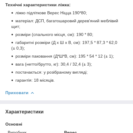
Технічні характеристики ліжка:
ліжко підліткове Верес Ніцца 190*80;
матеріал: ДСП, багатошаровий дерев'яний меблівий
щит;
розміри (спального місця, см): 190 * 80;
габаритні розміри (Д х Ш х В, см): 197,5 * 87,3 * 62,0
(± 0,3);
розміри паковання (Д*Ш*В, см): 195 * 54 * 12 (± 1);
вага (нетто/брутто, кг): 30,4 / 32,4 (± 3);
постачається: у розібраному вигляді;
гарантія: 18 місяців.
Приховати
Характеристики
Основні
Виробник
Верес