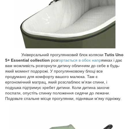
Універсальний прогулянковий блок коляски
Tutis Uno
5+ Essential collection
розг
ортається в обох напр
ямках і дає
вам можливість розгорнути дитину обличчям до себе в будь-
який момент подорожі. У прогулянковому блоці все
продумано для комфорту вашого малюка. Там є
ергономічний матрац, який розслаблює м'язи спини, і
подушка підтримує хребет дитини. Коли дитина захоче
поспати, опустіть спинку положення сидячи до лежачи.
Подовьте спальне місце прогулянки, піднявши м'яку підніжку.