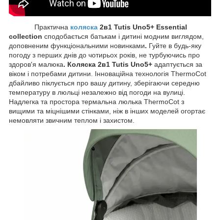
Практична
коляска
2в1 Tutis Uno5+ Essential
collection
сподобається батькам і дитині модним виглядом,
доповненим функціональними новинками
.
Гуйте в будь-яку
погоду з перших днів до чотирьох років, не турбуючись про
здоров'я малюка
. Коляска 2в1 Tutis Uno5+
адаптується за
віком і потребами дитини. Інноваційна технологія ThermoCot
дбайливо піклується про вашу дитину, зберігаючи середню
температуру в люльці незалежно від погоди на вулиці.
Надлегка та простора термальна люлька ThermoCot з
вищими та міцнішими стінками, ніж в інших моделей огортає
немовляти звичним теплом і захистом.