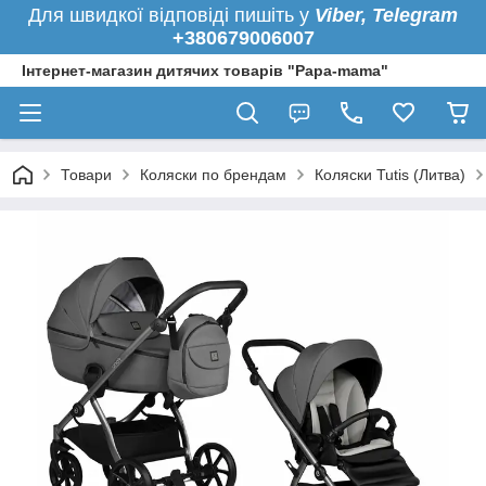
Для швидкої
відповіді пишіть у
Viber,
Telegram
+380679006007
Інтернет-магазин дитячих товарів "Papa-mama"
Товари
Коляски по брендам
Коляски Tutis (Литва)