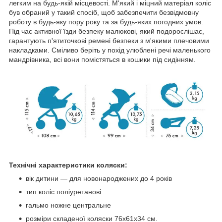
легким на будь-якій місцевості. М'який і міцний матеріал коліс
був обраний у такий спосіб, щоб забезпечити безвідмовну
роботу в будь-яку пору року та за будь-яких погодних умов.
Під час активної їзди безпеку малюкові, який подорослішає,
гарантують п'ятиточкові ремені безпеки з м'якими плечовими
накладками. Сміливо беріть у похід улюблені речі маленького
мандрівника, всі вони помістяться в кошики під сидінням.
Технічні характеристики коляски:
вік дитини — для новонароджених до 4 років
тип коліс поліуретанові
гальмо ножне центральне
розміри складеної коляски 76x61x34 см.