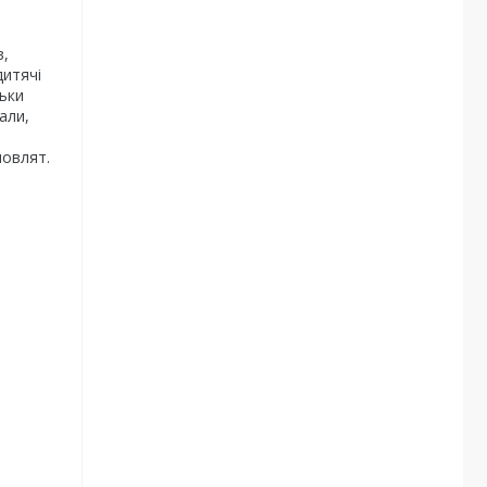
в,
дитячі
тьки
али,
мовлят.