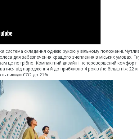
а система складання однією рукою у вільному положенні. Чутли
 колеса для забезпечення кращого зчеплення в міських умовах. Гн
и вам це потрібно. Компактний дизайн і неперевершений комфорт
ватися від народження й до приблизно 4 років (не більш ніж 22 кг
ують викиди CO2 до 21%.