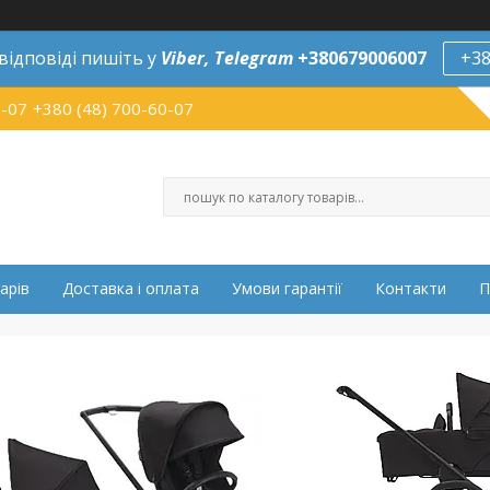
відповіді пишіть у
Viber,
Telegram
+380679006007
+38
0-07
+380 (48) 700-60-07
арів
Доставка і оплата
Умови гарантії
Контакти
П