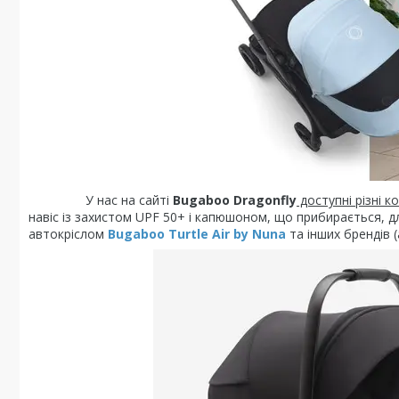
У нас на сайті
Bugaboo Dragonfly
доступні різні к
навіс із захистом UPF 50+ і капюшоном, що прибирається, дл
автокріслом
Bugaboo Turtle Air by Nuna
та інших брендів 