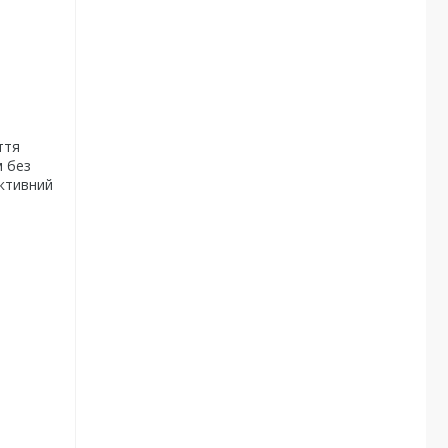
ття
м без
ктивний