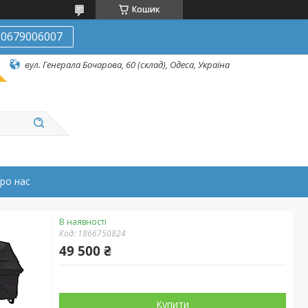
Кошик
0679006007
вул. Генерала Бочарова, 60 (склад), Одеса, Україна
ро нас
В наявності
Код:
1866750824
49 500 ₴
Купити