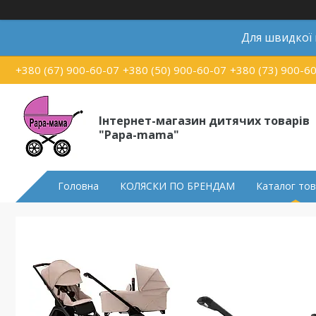
Для швидкої
+380 (67) 900-60-07
+380 (50) 900-60-07
+380 (73) 900-6
Інтернет-магазин дитячих товарів
"Papa-mama"
Головна
КОЛЯСКИ ПО БРЕНДАМ
Каталог тов