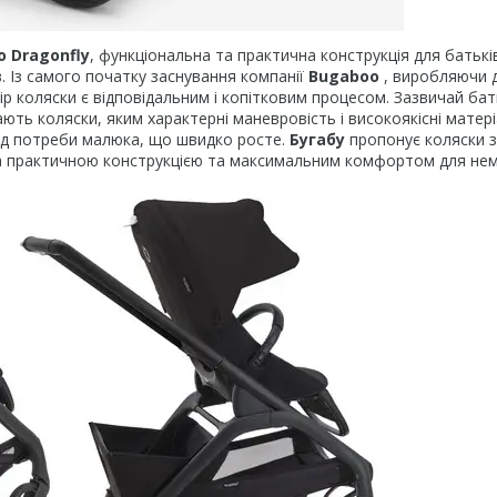
 Dragonfly
, функціональна та практична конструкція для батькі
. Із самого початку заснування компанії
Bugaboo
, виробляючи 
ір коляски є відповідальним і копітковим процесом. Зазвичай ба
ть коляски, яким характерні маневровість і високоякісні матері
під потреби малюка, що швидко росте.
Бугабу
пропонує коляски з
та практичною конструкцією та максимальним комфортом для не