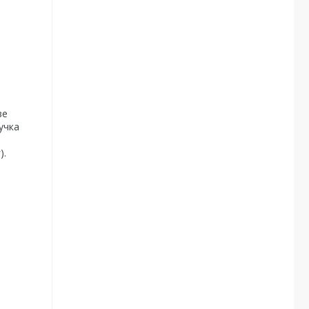
ве
учка
).