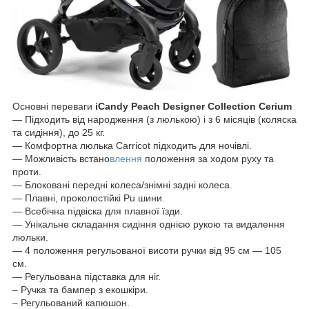
Основні переваги
iCandy Peach Designer Collection Cerium
— Підходить від народження (з люлькою) і з 6 місяців (коляска
та сидіння), до 25 кг.
— Комфортна люлька Carricot підходить для ночівлі.
— Можливість встано
влення
положення за ходом руху та
проти.
— Блоковані передні колеса/знімні задні колеса.
— Плавні, проколостійкі Pu шини.
— Всебічна підвіска для плавної їзди.
— Унікальне складання сидіння однією рукою та видалення
люльки.
— 4 положення регульованої висоти ручки від 95 см — 105
см.
— Регульована підставка для ніг.
– Ручка та бампер з екошкіри.
– Регульований капюшон.