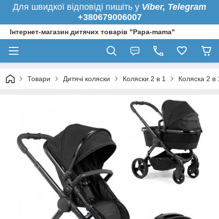
Для швидкої
відповіді пишіть у
Viber,
Telegram
+380679006007
Інтернет-магазин дитячих товарів "Papa-mama"
Товари
Дитячі коляски
Коляски 2 в 1
Коляска 2 в 