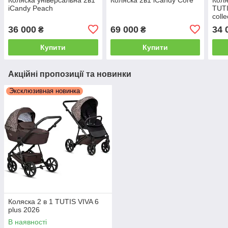
iCandy Peach
TUTI
colle
36 000
69 000
34 
₴
₴
Купити
Купити
Акційні пропозиції та новинки
Эксклюзивная новинка
Коляска 2 в 1 TUTIS VIVA 6
plus 2026
В наявності