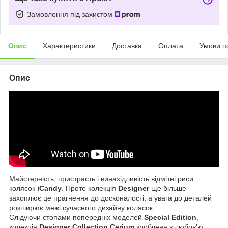
Замовлення під захистом
Опис
Характеристики
Доставка
Оплата
Умови п
Опис
Майстерність, пристрасть і винахідливість відмітні риси
колясок
iCandy
. Проте колекція
Designer
ще більше
захоплює це прагнення до досконалості, а увага до деталей
розширює межі сучасного дизайну колясок.
Слідуючи стопами попередніх моделей
Special Edition
,
колекція
Designer Collection Cerium
зроблена з любов'ю