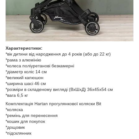
Характеристики:
*вік дитини від народження до 4 років (або до 22 кг)
*рама з алюмінію
*колеса поліуретанові безкамерні
*діаметр коліс 14 см
*великий капюшон
*ширина шасі 46 см
*розміри в складеному вигляді (ВхШхД) 36х45х54 см
*вага 6,5 кг
Комплектація Hartan прогулянкової коляски Bit
*коляска
*ремінь для перенесення
*кошик для покупок
*дощовик
*підсклянник