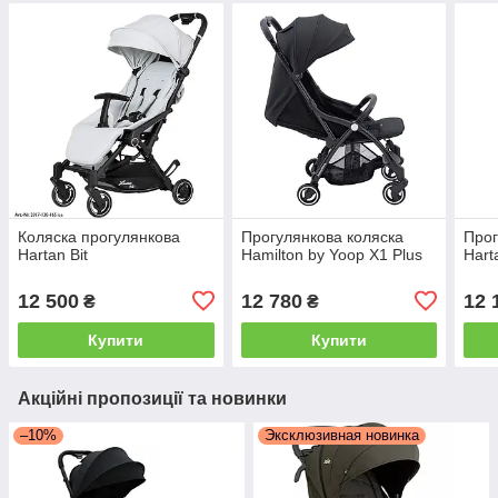
Коляска прогулянкова
Прогулянкова коляска
Прог
Hartan Bit
Hamilton by Yoop X1 Plus
Hart
12 500
12 780
12 
₴
₴
Купити
Купити
Акційні пропозиції та новинки
–10%
Эксклюзивная новинка