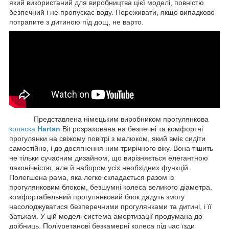
який використаний для виробництва цієї моделі, повністю
безпечний і не пропускає воду. Переживати, якщо випадково
потрапите з дитиною під дощ, не варто.
Представлена німецьким виробником прогулянкова
коляска
Hartan
Bit розрахована на безпечні та комфортні
прогулянки на свіжому повітрі з малюком, який вміє сидіти
самостійно, і до досягнення ним трирічного віку. Вона тішить
не тільки сучасним дизайном, що вирізняється елегантною
лаконічністю, але й набором усіх необхідних функцій.
Полегшена рама, яка легко складається разом із
прогулянковим блоком, безшумні колеса великого діаметра,
комфортабельний прогулянковий блок дадуть змогу
насолоджуватися безперечними прогулянками та дитині, і її
батькам. У цій моделі система амортизації продумана до
дрібниць. Поліуретанові безкамерні колеса під час їзди