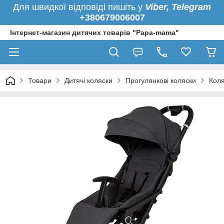
Для швидкої
відповіді пишіть у
Viber,
Telegram
+380679006007
Інтернет-магазин дитячих товарів "Papa-mama"
Товари
Дитячі коляски
Прогулянкові коляски
Коля