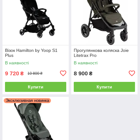
Візок Hamilton by Yoop S1
Прогулянкова коляска Joie
Plus
Litetrax Pro
В наявності
В наявності
9 720
8 900
₴
₴
10 800 ₴
Купити
Купити
Эксклюзивная новинка