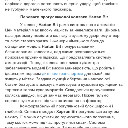
нерівною дорогою поглинають енергію удару, щоб трясіння
не турбуючи маленького пасажира.
Переваги прогулянкової коляски Hartan Bit
У колясці
Hartan Bit
рама виготовлена з алюмінію.
Цей матеріал має високу міцність за невеликої ваги. Ширина
шасі дає змогу помістити коляску в вузькому дверному отворі
та ліфті старого зразка. Інженери німецького бренда
обладнали модель
Hartan Bit
поліуретановими
безкамерними колесами, над якими розташовуються
приховані пружинні підвіски, що представляють систему
амортизації. Передні колеса невеликого діаметра
забезпечують моделі Bit високу маневровість, що робить її
ідеальним першим
дитячим транспортом
для сімей, які
живуть у містах. Завдяки функції обертання навколо осі
батьки без зусиль зможуть маневрувати вузькими вулицями та
торговим залам супермаркетів. Складається прогулянкова
коляска швидко, місця займає небагато. Ножне гальмо
спрацьовує миттєво під час натискання на фіксатор.
Комфортабельний прогулянковий блок широкий і
глибокий. Спинка в моделі
Хартан Біт
регулюється за кутом
нахилу. Її можна опускати до горизонтального положення,
тому малюк може під час прогулянки спати. Система
регулювання спинки ремінна. За потреби подовження