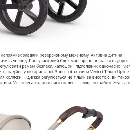
рямках завдяки реверсивному механізму. Активна дитина
влячись уперед. Прогулянковий блок маневрено пощастить дорог
регулювати ремені безпеки, капюшон і підголівник одночасно. Маг
а надійне у використанні. Зовнішні тканини Venicci Tinum Upline
я коляски. Підніжка регулюється не тільки за висотою, ви тако
итини. Усі колеса коляски виготовлені з гелю, що забезпечує гар