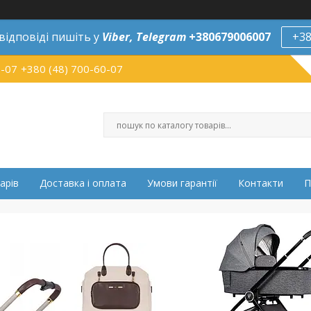
відповіді пишіть у
Viber,
Telegram
+380679006007
+38
0-07
+380 (48) 700-60-07
арів
Доставка і оплата
Умови гарантії
Контакти
П