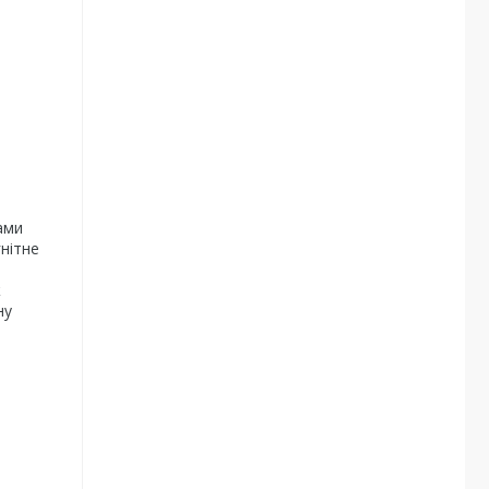
ами
нітне
ж
ну