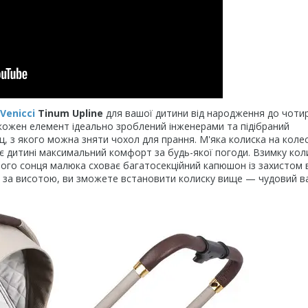
Venicci
Tinum Upline
для вашої дитини від народження до чоти
кожен елемент ідеально зроблений інженерами та підібраний
ц, з якого можна зняти чохол для прання. М'яка колиска на коле
 дитині максимальний комфорт за будь-якої погоди. Взимку кол
ого сонця малюка сховає багатосекційний капюшон із захистом 
ки за висотою, ви зможете встановити колиску вище — чудовий в