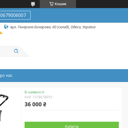
Кошик
0679006007
вул. Генерала Бочарова, 60 (склад), Одеса, Україна
ро нас
В наявності
Код:
1378678055
36 000 ₴
Купити