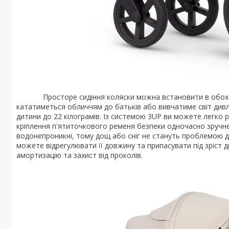
Просторе сидіння коляски можна встановити в обох нап
кататиметься обличчям до батьків або вивчатиме світ ди
дитини до 22 кілограмів. Із системою 3UP ви можете легко 
кріплення п'ятиточкового ременя безпеки одночасно зручне т
водонепроникні, тому дощ або сніг не стануть проблемою дл
можете відрегулювати її довжину та припасувати під зріст д
амортизацію та захист від проколів.