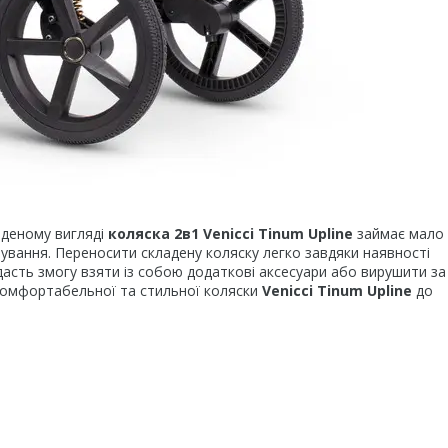
деному вигляді
коляска 2в1 Venicci Tinum Upline
займає мало 
тування. Переносити складену коляску легко завдяки наявності
дасть змогу взяти із собою додаткові аксесуари або вирушити за
комфортабельної та стильної коляски
Venicci Tinum Upline
до