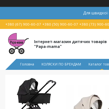
Для швидкої
+380 (67) 900-60-07
+380 (50) 900-60-07
+380 (73) 900-6
Інтернет-магазин дитячих товарів
"Papa-mama"
Головна
КОЛЯСКИ ПО БРЕНДАМ
Каталог тов