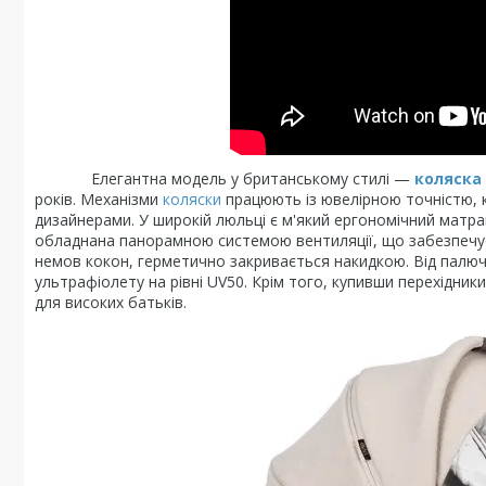
Елегантна модель у британському стилі —
коляска 
років. Механізми
коляски
працюють із ювелірною точністю, 
дизайнерами. У широкій люльці є м'який ергономічний матра
обладнана панорамною системою вентиляції, що забезпечує
немов кокон, герметично закривається накидкою. Від палюч
ультрафіолету на рівні UV50. Крім того, купивши перехідни
для високих батьків.