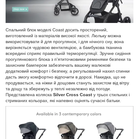
Спальний блок моделі Coast досить просторений,
виготовлений із матеріалів високої якості. Люльку можна
використовувати й для прогулянок, і для нічного сну, вона
вирізняється чудовою вентиляцією, а бамбукова тканина
всередині сприяє правильній терморегуляції. Зручне сидіння
прогулянкового блока з п'ятиточковими ременями безпеки та
захисним бампером забезпечать вашому малюкові
додатковий комфорт і безпеку, а регульований нахил спинки
дасть змогу комфортно відпочити в дорозі. Накидка, що не
продувається, на ніжки й дощовик стануть захистом від вітру
та дощу та збережуть у теплі незалежно від погоди.
Представлена коляска
Silver Cross Coast
у трьох стильних і
стриманих кольорах, які напевно оцінять сучасні батьки.