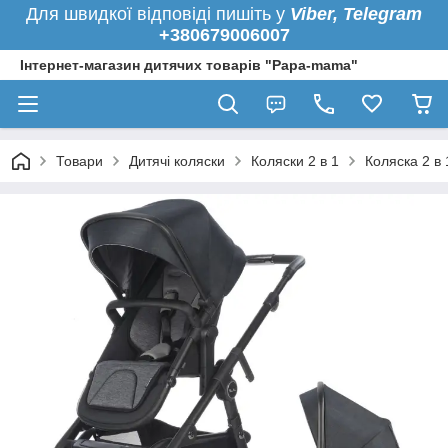
Для швидкої
відповіді пишіть у
Viber,
Telegram
+380679006007
Інтернет-магазин дитячих товарів "Papa-mama"
Товари
Дитячі коляски
Коляски 2 в 1
Коляска 2 в 