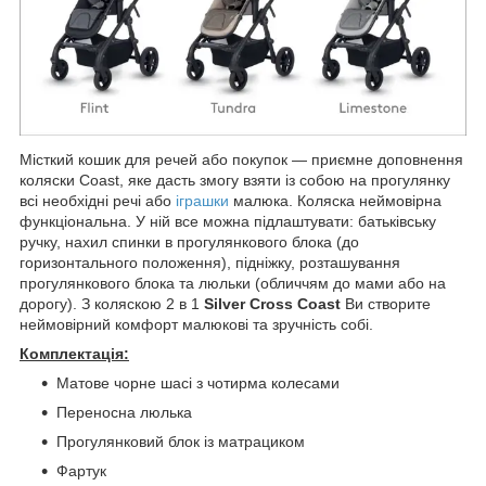
Місткий кошик для речей або покупок — приємне доповнення
коляски Coast, яке дасть змогу взяти із собою на прогулянку
всі необхідні речі або
іграшки
малюка. Коляска неймовірна
функціональна. У ній все можна підлаштувати: батьківську
ручку, нахил спинки в прогулянкового блока (до
горизонтального положення), підніжку, розташування
прогулянкового блока та люльки (обличчям до мами або на
дорогу). З коляскою 2 в 1
Silver Cross Coast
Ви створите
неймовірний комфорт малюкові та зручність собі.
Комплектація:
Матове чорне шасі з чотирма колесами
Переносна люлька
Прогулянковий блок із матрациком
Фартук