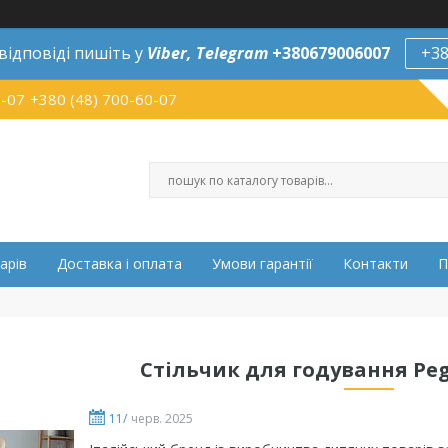
відповіді пишіть у
Viber,
Telegram
+380679006007
+38
0-07
+380 (48) 700-60-07
арів
Доставка і оплата
Умови гарантії
Контакти
П
Стільчик для годування Peg
11/
черв. 2025