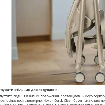
упувати стільчик для годування
опустите сидіння в низьке положення, розташувавши його гориз
озподіляється рівномірно. Чохол Quick-Clean Cover тактильно п
чивши, як дитина впевнено сідає, можна відрегулювати сидіння, 