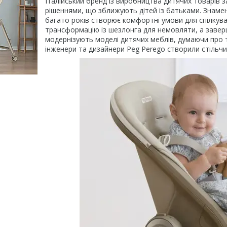
Італійський бренд із виробництва дитячих товарів 
рішеннями, що зближують дітей із батьками. Знамен
багато років створює комфортні умови для спілкува
трансформацію із шезлонга для немовляти, а заверш
модернізують моделі дитячих меблів, думаючи про т
інженери та дизайнери Peg Perego створили стільчи