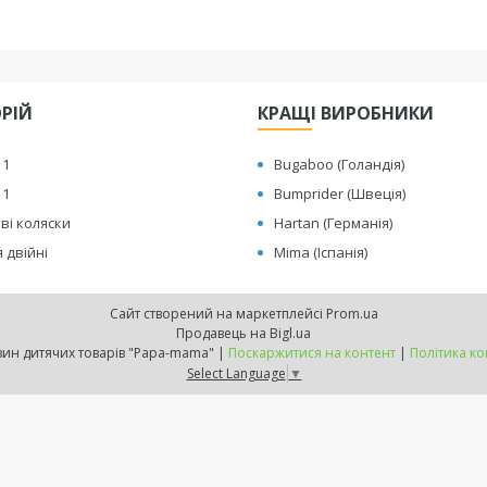
ОРІЙ
КРАЩІ ВИРОБНИКИ
 1
Bugaboo (Голандія)
 1
Bumprider (Швеція)
ві коляски
Hartan (Германія)
 двійні
Mima (Іспанія)
Сайт створений на маркетплейсі
Prom.ua
Продавець на Bigl.ua
Інтернет-магазин дитячих товарів "Papa-mama" |
Поскаржитися на контент
|
Політика ко
Select Language
▼