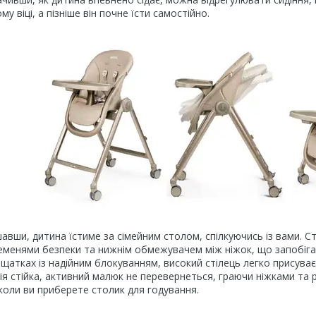
у віці, а пізніше він почне їсти самостійно.
авши, дитина їстиме за сімейним столом, спілкуючись із вами. С
еменями безпеки та нижнім обмежувачем між ніжок, що запобіга
щатках із надійним блокуванням, високий стілець легко присуває
ія стійка, активний малюк не перевернеться, граючи ніжками та 
 коли ви приберете столик для годування.