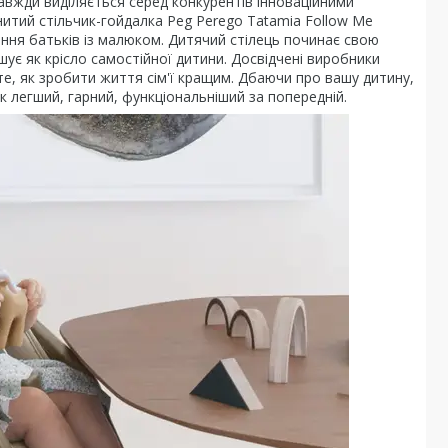
завжди виділяється серед конкурентів інноваційними
итий стільчик-гойдалка Peg Perego Tatamia Follow Me
ння батьків із малюком. Дитячий стілець починає свою
ує як крісло самостійної дитини. Досвідчені виробники
е, як зробити життя сім'ї кращим. Дбаючи про вашу дитину,
к легший, гарний, функціональніший за попередній.