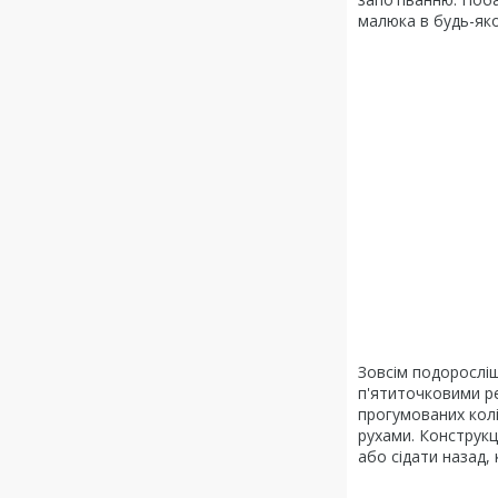
малюка в будь-яком
Зовсім подоросліш
п'ятиточковими р
прогумованих колі
рухами. Конструкц
або сідати назад,