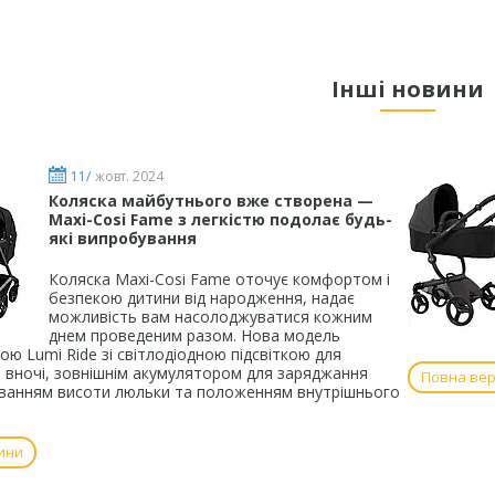
Інші новини
11/
жовт. 2024
Коляска майбутнього вже створена —
Maxi-Cosi Fame з легкістю подолає будь-
які випробування
Коляска Maxi-Cosi Fame оточує комфортом і
безпекою дитини від народження, надає
можливість вам насолоджуватися кожним
днем проведеним разом. Нова модель
ю Lumi Ride зі світлодіодною підсвіткою для
 вночі, зовнішнім акумулятором для заряджання
Повна вер
ванням висоти люльки та положенням внутрішнього
ини