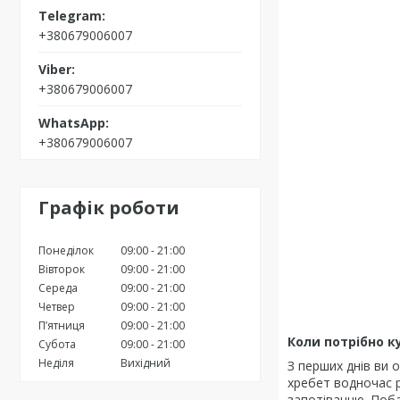
+380679006007
+380679006007
+380679006007
Графік роботи
Понеділок
09:00
21:00
Вівторок
09:00
21:00
Середа
09:00
21:00
Четвер
09:00
21:00
Пʼятниця
09:00
21:00
Коли потрібно к
Субота
09:00
21:00
Неділя
Вихідний
З перших днів ви 
хребет водночас р
запотіванню. Поба