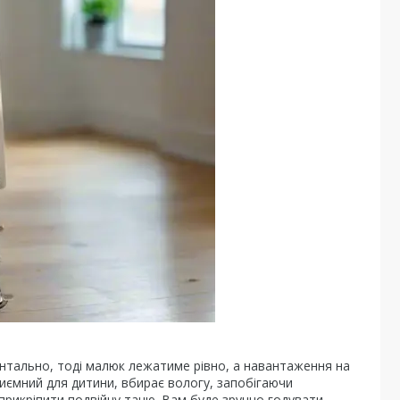
онтально, тоді малюк лежатиме рівно, а навантаження на
риємний для дитини, вбирає вологу, запобігаючи
прикріпити подвійну тацю. Вам буде зручно годувати