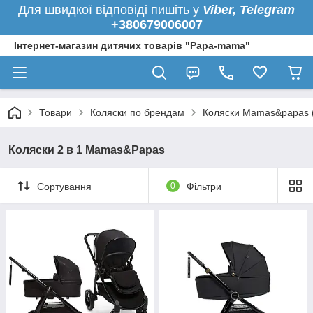
Для швидкої
відповіді пишіть у
Viber,
Telegram
+380679006007
Інтернет-магазин дитячих товарів "Papa-mama"
Товари
Коляски по брендам
Коляски Mamas&papas (
Коляски 2 в 1 Mamas&Papas
Сортування
0
Фільтри