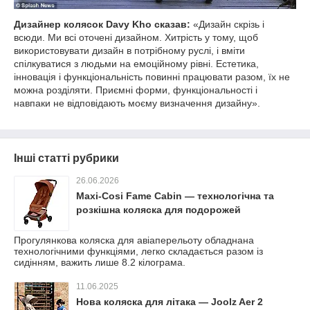
Дизайнер колясок Davy Kho сказав:
«Дизайн скрізь і
всюди. Ми всі оточені дизайном. Хитрість у тому, щоб
використовувати дизайн в потрібному руслі, і вміти
спілкуватися з людьми на емоційному рівні. Естетика,
інновація і функціональність повинні працювати разом, їх не
можна розділяти. Приємні форми, функціональності і
навпаки не відповідають моєму визначення дизайну».
Інші статті рубрики
26.06.2026
Maxi-Cosi Fame Cabin — технологічна та
розкішна коляска для подорожей
Прогулянкова коляска для авіаперельоту обладнана
технологічними функціями, легко складається разом із
сидінням, важить лише 8.2 кілограма.
11.06.2025
Нова коляска для літака — Joolz Aer 2