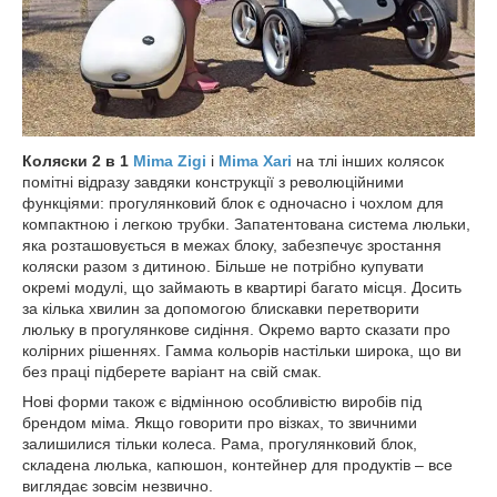
Коляски 2 в 1
Mima Zigi
і
Mima Xari
на тлі інших колясок
помітні відразу завдяки конструкції з революційними
функціями: прогулянковий блок є одночасно і чохлом для
компактною і легкою трубки. Запатентована система люльки,
яка розташовується в межах блоку, забезпечує зростання
коляски разом з дитиною. Більше не потрібно купувати
окремі модулі, що займають в квартирі багато місця. Досить
за кілька хвилин за допомогою блискавки перетворити
люльку в прогулянкове сидіння. Окремо варто сказати про
колірних рішеннях. Гамма кольорів настільки широка, що ви
без праці підберете варіант на свій смак.
Нові форми також є відмінною особливістю виробів під
брендом міма. Якщо говорити про візках, то звичними
залишилися тільки колеса. Рама, прогулянковий блок,
складена люлька, капюшон, контейнер для продуктів – все
виглядає зовсім незвично.