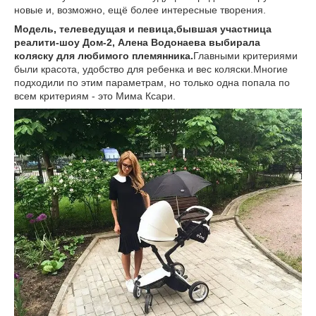
новые и, возможно, ещё более интересные творения.
Модель, телеведущая и певица,бывшая участница
реалити-шоу Дом-2, Алена Водонаева выбирала
коляску для любимого племянника.
Главными критериями
были красота, удобство для ребенка и вес коляски.Многие
подходили по этим параметрам, но только одна попала по
всем критериям - это Мима Ксари.