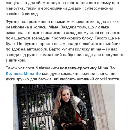
спеціально для зйомок науково-фантастичного фільму про
майбутнє, такий її ергономічний дизайн і суперсучасний
зовнішній вигляд.
Функціонал розширено новими можливостями, одна з яких
реалізована в колясці
Міма
. Завдяки тому, що люлька
виконана з тонкого текстилю, в складеному стані вона легко
поміщається всередині прогулянкового блоку. Такого ще не
було. Ця функція просто незамінна для любителів сімейних
поїздок на автомобілі. Варто купити коляску
mima
– і у вас
завжди під рукою компактний набір приладдя для прогулянок
з дитиною.
Також хотілося б відзначити
коляску-тростину Mima Bo
.
Коляска Mima Bo
має дуже компактні розміри і легка, що
дуже зручно для батьків, які люблять активний спосіб життя.